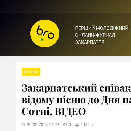
Skip
to
content
ПЕРШИЙ МОЛОДІЖНИЙ
Bro.org.ua | BRO – ЦЕ 
ОНЛАЙН-ЖУРНАЛ
ЗАКАРПАТТЯ
МУЗИКА
Закарпатський співа
відому пісню до Дня п
Сотні. ВІДЕО
20.02.2024 14:09
0
1 Mins