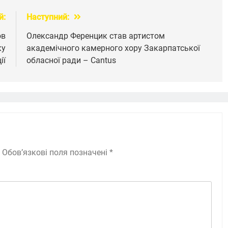
й:
Наступний:
ов
Олександр Ференцик став артистом
ку
академічного камерного хору Закарпатської
ії
обласної ради – Cantus
Обов’язкові поля позначені
*