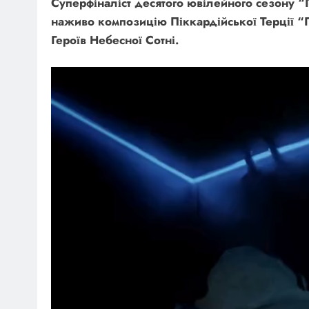
Суперфіналіст десятого ювілейного сезону “
наживо композицію Піккардійської Терції “
Героїв Небесної Сотні.