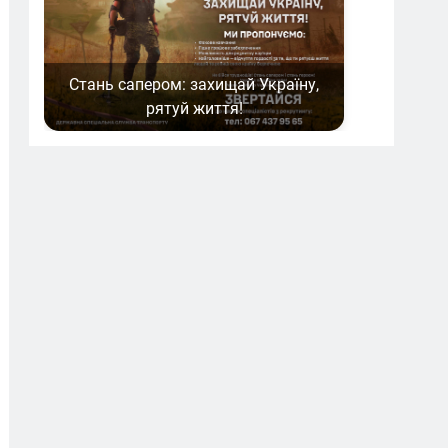
Стань сапером: захищай Україну,
рятуй життя!