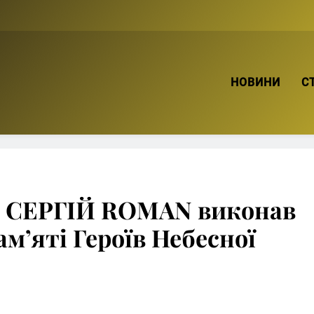
ТВІЙ БРО
НОВИНИ
С
к СЕРГІЙ ROMAN виконав
ам’яті Героїв Небесної