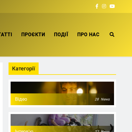
ТАТТІ
ПРОЄКТИ
ПОДІЇ
ПРО НАС
Категорії
Відео
28
News
Інтерв'ю
27
News