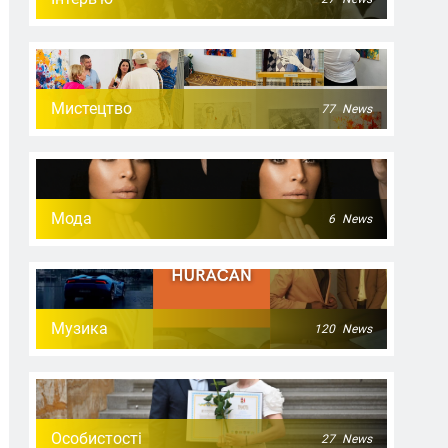
Мистецтво
77
News
Мода
6
News
Музика
120
News
Особистості
27
News