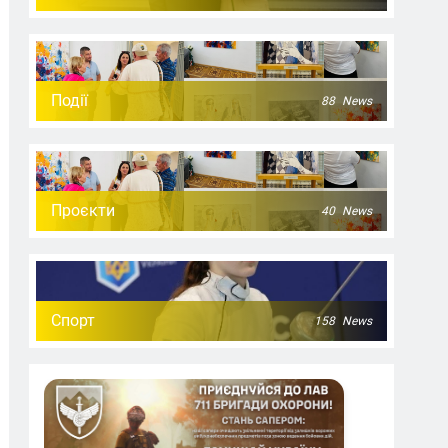
Події
88
News
Проєкти
40
News
Спорт
158
News