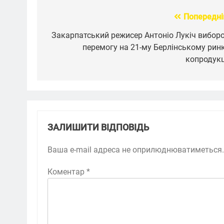
Попередні
Навігація
записів
Закарпатський режисер Антоніо Лукіч вибор
перемогу на 21-му Берлінському рин
копродукц
ЗАЛИШИТИ ВІДПОВІДЬ
Ваша e-mail адреса не оприлюднюватиметься.
Коментар
*