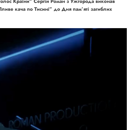
Голос Країни” Сергій Роман з Ужгорода виконав
Пливе кача по Тисині”
до Дня пам’яті загиблих