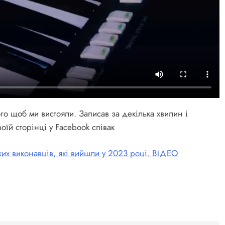
ого щоб ми вистояли. Записав за декілька хвилин і
оїй сторінці у Facebook співак
ьких виконавців, які вийшли у 2023 році. ВІДЕО