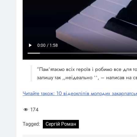
“Памʼятаємо всіх героїв і робимо все для т
залишу так ,,неідеально ʼʼ, – написав на св
Читайте також: 10 відеокліпів молодих закарпатс
174
Tagged:
Сергій Роман