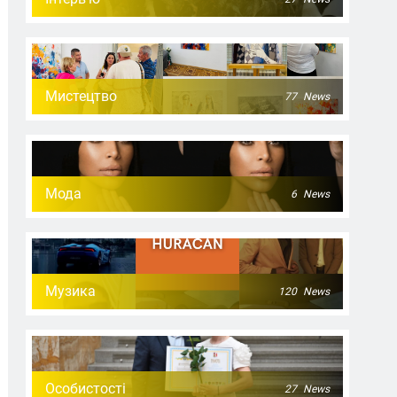
Мистецтво
77
News
Мода
6
News
Музика
120
News
Особистості
27
News