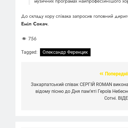
музичних програмах найпрофесійнішого хор
До складу хору співака запросив головний дириг
Еміл Сокач
.
756
Tagged:
Олександр Ференцик
Попередні
Навігація
записів
Закарпатський співак СЕРГІЙ ROMAN викон
відому пісню до Дня пам’яті Героїв Небесн
Сотні. ВІД