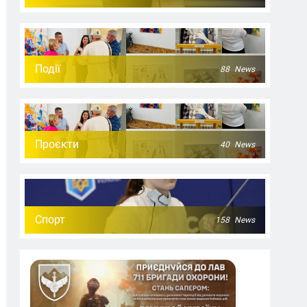
Події
88
News
Проєкти
40
News
Спорт
158
News