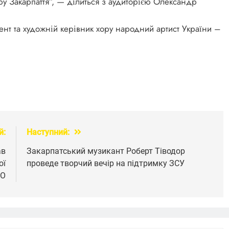
у Закарпаття”, — ділиться з аудиторією Олександр
ент та художній керівник хору народний артист України –
й:
Наступний:
ав
Закарпатський музикант Роберт Тіводор
ої
проведе творчий вечір на підтримку ЗСУ
ЕО