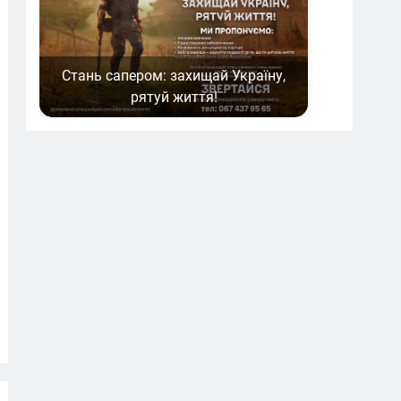
Стань сапером: захищай Україну,
рятуй життя!