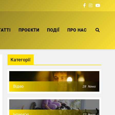
ТАТТІ
ПРОЄКТИ
ПОДІЇ
ПРО НАС
Категорії
Відео
28
News
Інтерв'ю
27
News