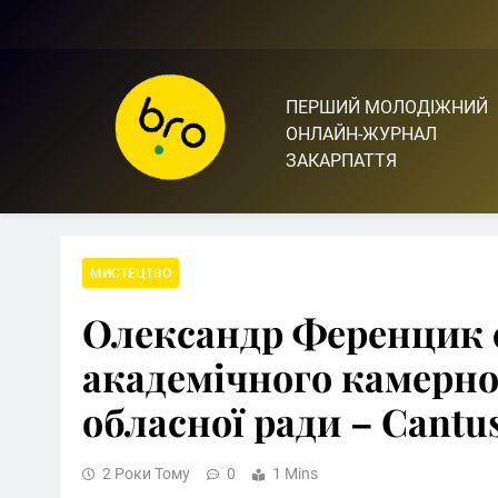
Skip
to
content
ПЕРШИЙ МОЛОДІЖНИЙ
Bro.org.ua | BRO – ЦЕ 
ОНЛАЙН-ЖУРНАЛ
ЗАКАРПАТТЯ
МИСТЕЦТВО
Олександр Ференцик 
академічного камерно
обласної ради – Cantu
2 Роки Тому
0
1 Mins