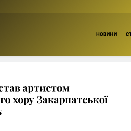
ТВІЙ БРО
НОВИНИ
С
став артистом
го хору Закарпатської
s