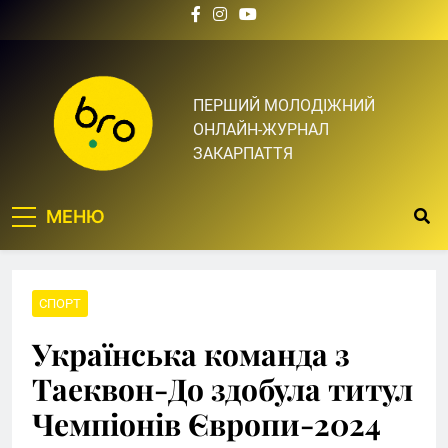
Skip
to
content
Bro.org.ua | BRO – ЦЕ
ПЕРШИЙ МОЛОДІЖНИЙ
ОНЛАЙН-ЖУРНАЛ
ТВІЙ БРО
ЗАКАРПАТТЯ
МЕНЮ
СПОРТ
Українська команда з
Таеквон-До здобула титул
Чемпіонів Європи-2024