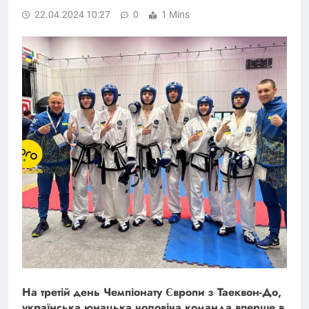
22.04.2024 10:27
0
1 Mins
На третій день Чемпіонату Європи з Таеквон-До,
українська юнацька чоловіча команда вперше в