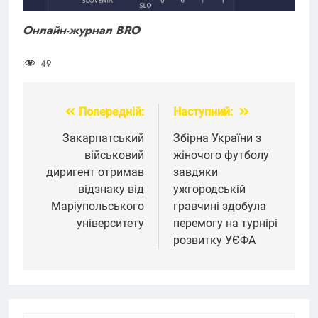
Онлайн-журнал BRO
49
Попередній:
Наступний:
Навігація
записів
Закарпатський
Збірна України з
військовий
жіночого футболу
диригент отримав
завдяки
відзнаку від
ужгородській
Маріупольського
гравчині здобула
університету
перемогу на турнірі
розвитку УЄФА