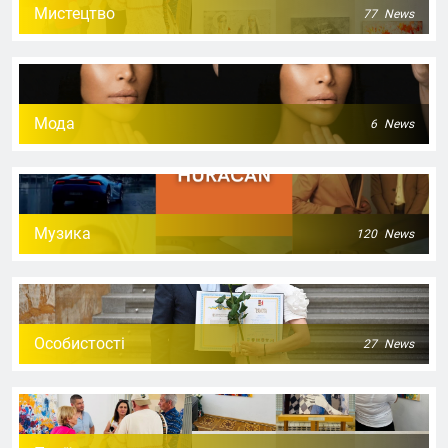
Мистецтво
77
News
Мода
6
News
Музика
120
News
Особистості
27
News