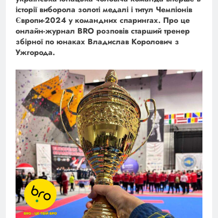
історії виборола золоті медалі і титул Чемпіонів
Європи-2024 у командних спарингах. Про це
онлайн-журнал BRO розповів старший тренер
збірної по юнаках Владислав Королович з
Ужгорода.