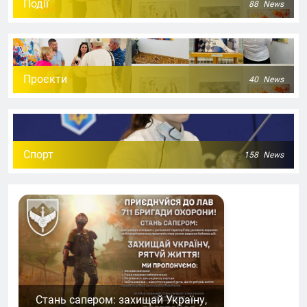
Події
88
News
Проєкти
40
News
Спорт
158
News
Стань сапером: захищай Україну,