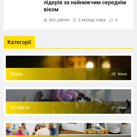
лідерів за найнижчим середнім
віком
bro_admin
2 місяці тому
0
Категорії
Відео
28
News
Інтерв'ю
27
News