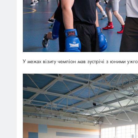
У межах візиту чемпіон мав зустрічі з юними уж