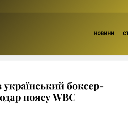
ТВІЙ БРО
НОВИНИ
С
в український боксер-
лодар поясу WBC