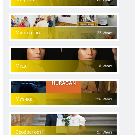
Мистецтво
77
News
Мода
6
News
Музика
120
News
Особистості
27
News