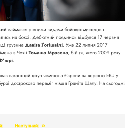
жий
займався різними видами бойових мистецтв і
итись на боксі. Дебютний поєдинок відбувся 17 червня
нді грузина
Давіта Ґоґішвілі.
Уже 22 липня 2017
імена з Чехії
Томаша Мразека
, бійця, якого 2009 року
Ф’юрі
.
вав вакантний титул чемпіона Європи за версією EBU у
урзі достроково переміг німця Граніта Шалу. На сьогодні
й:
Наступний: