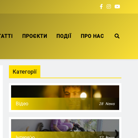
ТАТТІ
ПРОЄКТИ
ПОДІЇ
ПРО НАС
Категорії
Відео
28
News
Інтерв'ю
27
News