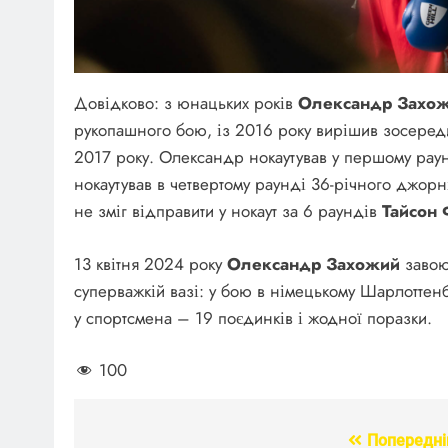
Довідково: з юнацьких років
Олександр Захо
рукопашного бою, із 2016 року вирішив зосеред
2017 року. Олександр нокаутував у першому рау
нокаутував в четвертому раунді 36-річного джорн
не зміг відправити у нокаут за 6 раундів
Тайсон 
13 квітня 2024 року
Олександр Захожий
завою
суперважкій вазі: у бою в німецькому Шарлоттенб
у спортсмена – 19 поєдинків і жодної поразки.
100
Попередні
Навігація