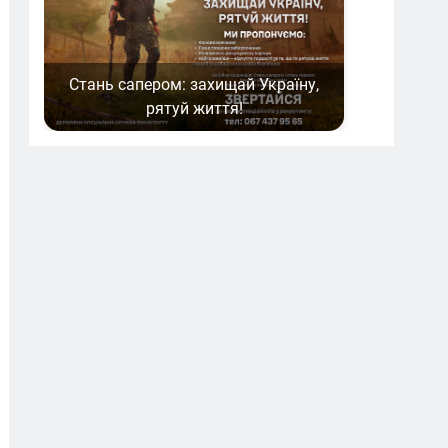
Стань сапером: захищай Україну,
рятуй життя!