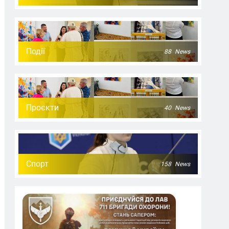
Події
88
News
Проєкти
40
News
Спорт
158
News