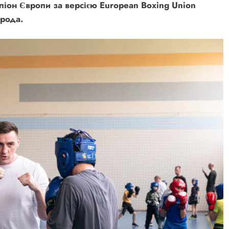
піон Європи за версією European Boxing Union
орода.