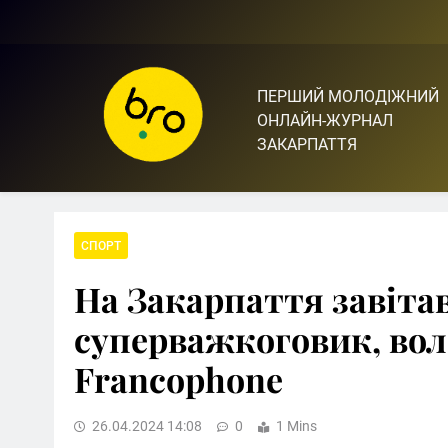
Skip
to
content
ПЕРШИЙ МОЛОДІЖНИЙ
Bro.org.ua | BRO – ЦЕ 
ОНЛАЙН-ЖУРНАЛ
ЗАКАРПАТТЯ
СПОРТ
На Закарпаття завіта
суперважкоговик, во
Francophone
26.04.2024 14:08
0
1 Mins