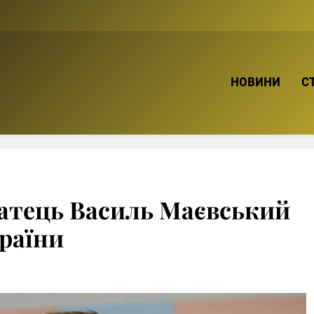
ТВІЙ БРО
НОВИНИ
С
патець Василь Маєвський
раїни