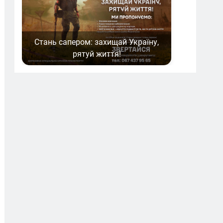
Стань сапером: захищай Україну,
рятуй життя!