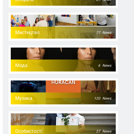
Мистецтво
77
News
Мода
6
News
Музика
120
News
Особистості
27
News