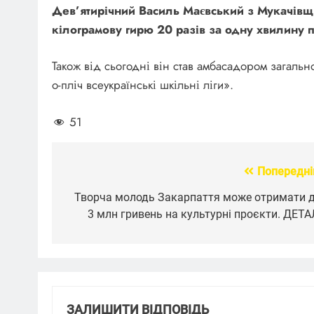
Дев’ятирічний Василь Маєвський з Мукачівщ
кілограмову гирю 20 разів за одну хвилину п
Також від сьогодні він став амбасадором загальн
о-пліч всеукраїнські шкільні ліги».
51
Попередні
Навігація
записів
Творча молодь Закарпаття може отримати 
3 млн гривень на культурні проєкти. ДЕТА
ЗАЛИШИТИ ВІДПОВІДЬ