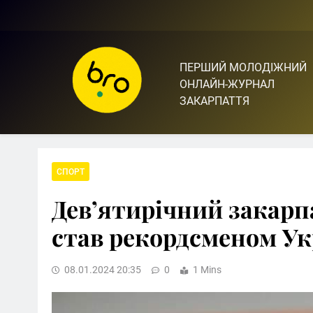
Skip
to
content
ПЕРШИЙ МОЛОДІЖНИЙ
Bro.org.ua | BRO – ЦЕ 
ОНЛАЙН-ЖУРНАЛ
ЗАКАРПАТТЯ
СПОРТ
Дев’ятирічний закар
став рекордсменом Ук
08.01.2024 20:35
0
1 Mins