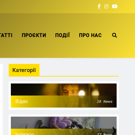
ТАТТІ
ПРОЄКТИ
ПОДІЇ
ПРО НАС
Категорії
Відео
28
News
Інтерв'ю
27
News