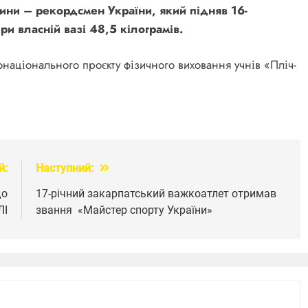
ини – рекордсмен України, який підняв 16-
ри власній вазі 48,5 кілограмів.
онаціонального проєкту фізичного виховання учнів «Пліч-
й:
Наступний:
до
17-річний закарпатський важкоатлет отримав
ЛІ
звання «Майстер спорту України»