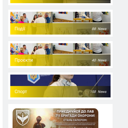
Події
88
News
Проєкти
40
News
Спорт
158
News