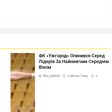
ФК «Ужгород» Опинився Серед
Лідерів За Найнижчим Середнім
Віком
Bro_admin
2 Місяці Тому
0