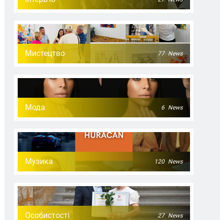
Мистецтво
77
News
Мода
6
News
Музика
120
News
Особистості
27
News