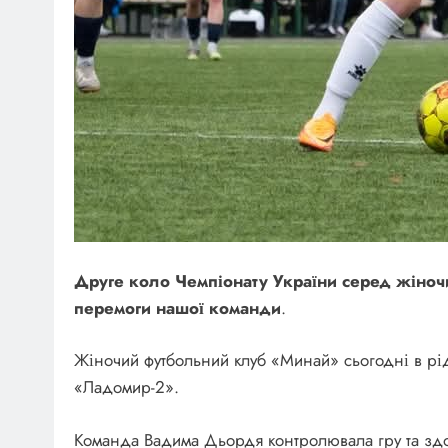
Друге коло Чемпіонату України серед жіноч
перемоги
нашої команди
.
Жіночий футбольний клуб «Минай» сьогодні в рід
«Ладомир-2».
Команда Вадима Дьордя контролювала гру та здо