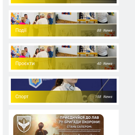
Події
88
News
Проєкти
40
News
Спорт
158
News