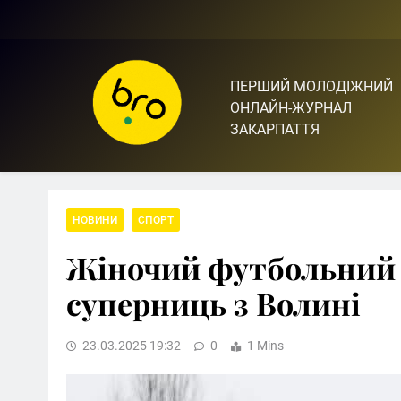
Skip
to
content
ПЕРШИЙ МОЛОДІЖНИЙ
Bro.org.ua | BRO – ЦЕ 
ОНЛАЙН-ЖУРНАЛ
ЗАКАРПАТТЯ
НОВИНИ
СПОРТ
Жіночий футбольний 
суперниць з Волині
23.03.2025 19:32
0
1 Mins