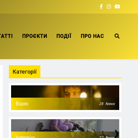
ТАТТІ
ПРОЄКТИ
ПОДІЇ
ПРО НАС
Категорії
Відео
28
News
Інтерв'ю
27
News