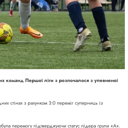
их команд Першої ліги з розпочалося з упевненої
них стінах з рахунком 3:0 переміг суперниць із
була перемогу підтверджуючи статус лідера групи «А».