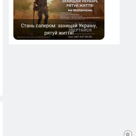
Стань сапером: захищай Україну,
рятуй життя!