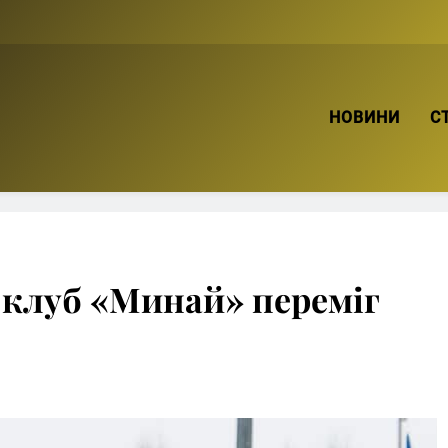
ТВІЙ БРО
НОВИНИ
С
клуб «Минай» переміг