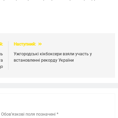
й:
Наступний:
сь
Ужгородські кікбоксери взяли участь у
та
встановленні рекорду України
цо
Обов’язкові поля позначені
*