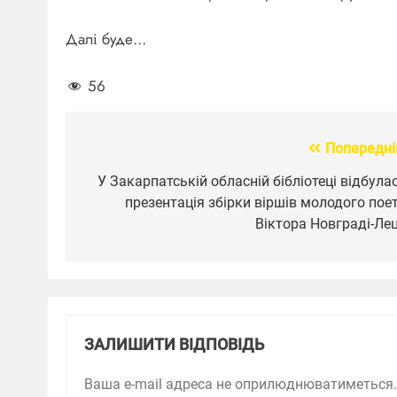
Далі буде…
56
Попередні
Навігація
записів
У Закарпатській обласній бібліотеці відбула
презентація збірки віршів молодого пое
Віктора Новграді-Ле
ЗАЛИШИТИ ВІДПОВІДЬ
Ваша e-mail адреса не оприлюднюватиметься.