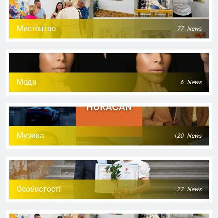
Мистецтво
77
News
Мода
6
News
Музика
120
News
Особистості
27
News