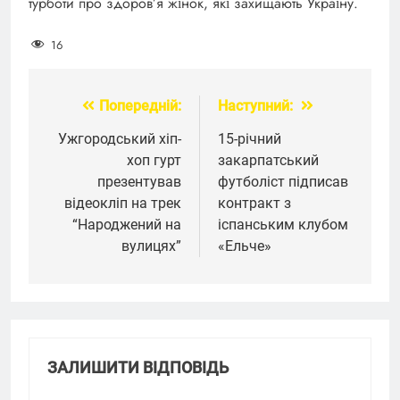
турботи про здоров’я жінок, які захищають Україну.
16
Попередній:
Наступний:
Навігація
записів
Ужгородський хіп-
15-річний
хоп гурт
закарпатський
презентував
футболіст підписав
відеокліп на трек
контракт з
“Народжений на
іспанським клубом
вулицях”
«Ельче»
ЗАЛИШИТИ ВІДПОВІДЬ