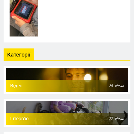
Категорії
Відео
28
News
Інтерв'ю
27
News