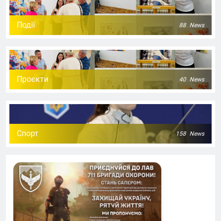
Події
88
News
Проєкти
40
News
Спорт
158
News