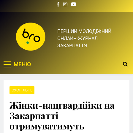
Skip
to
content
Bro.org.ua | BRO – ЦЕ
ПЕРШИЙ МОЛОДІЖНИЙ
ОНЛАЙН-ЖУРНАЛ
ТВІЙ БРО
ЗАКАРПАТТЯ
МЕНЮ
СУСПІЛЬНЕ
Жінки-нацгвардійки на
Закарпатті
отримуватимуть