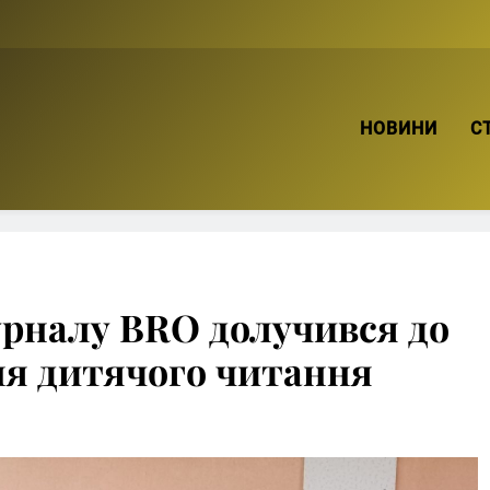
ТВІЙ БРО
НОВИНИ
С
рналу BRO долучився до
ня дитячого читання