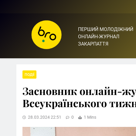
Skip
to
content
ПЕРШИЙ МОЛОДІЖНИЙ
Bro.org.ua | BRO – ЦЕ 
ОНЛАЙН-ЖУРНАЛ
ЗАКАРПАТТЯ
ПОДІЇ
Засновник онлайн-жу
Всеукраїнського тиж
28.03.2024 22:51
0
1 Mins