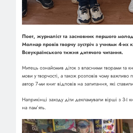
Поет, журналіст та засновник першого моло
Молнар провів творчу зустріч з учнями 4-их к
Всеукраїнського тижня дитячого читання.
Митець ознайомив діток з власними творами та кн
мови у творчості, а також розповів чому важливо п
автор 7-ми книг відповів на запитання, які ставили
Наприкінці заходу діти декламували вірші з 3-ї 
на пам’ять.