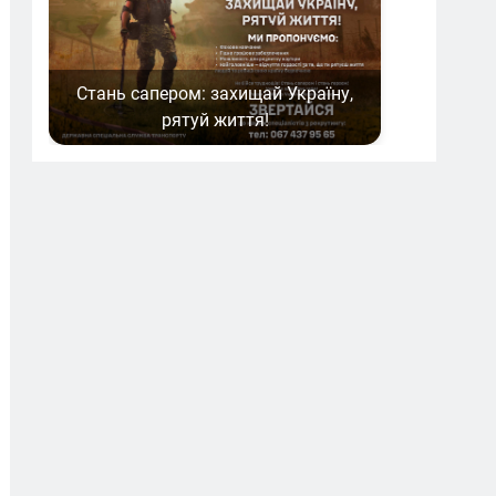
Стань сапером: захищай Україну,
рятуй життя!