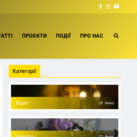
ТАТТІ
ПРОЄКТИ
ПОДІЇ
ПРО НАС
Категорії
Відео
28
News
Інтерв'ю
27
News