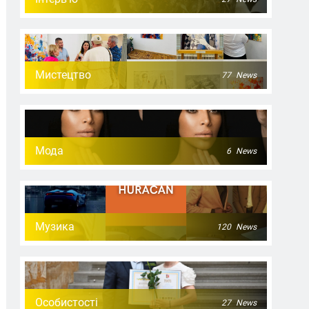
Мистецтво
77
News
Мода
6
News
Музика
120
News
Особистості
27
News