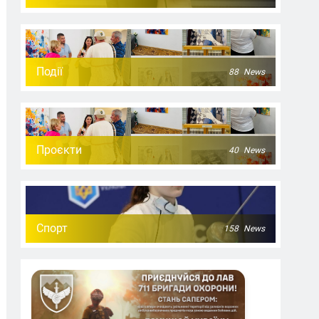
Події
88
News
Проєкти
40
News
Спорт
158
News