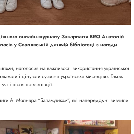
діжного онлайн-журналу Закарпаття BRO Анатолій
ласів у Свалявській дитячій бібліотеці з нагоди
игами, наголосив на важливості використання української
оважати і цінувати сучасне українське мистецтво. Також
 учні після презентації.
книги А. Молнара “Баламутикам”, які напередодні вивчили