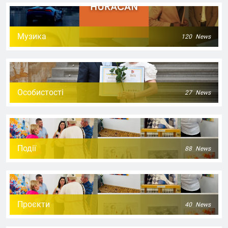
Музика
120
News
Особистості
27
News
Події
88
News
Проєкти
40
News