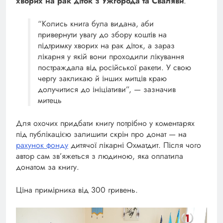
хворих на рак діток з Ужгорода та Сваляви
.
“Колись книга була видана, аби
привернути увагу до збору коштів на
підтримку хворих на рак діток, а зараз
лікарня у якій вони проходили лікування
постраждала від російської ракети. У свою
чергу закликаю й інших митців краю
долучитися до ініціативи”, — зазначив
митець
Для охочих придбати книгу потрібно у коментарях
під публікацією залишити скрін про донат — на
рахунок фонду
дитячої лікарні Охматдит. Після чого
автор сам зв’яжеться з людиною, яка оплатила
донатом за книгу.
Ціна примірника від 300 гривень.