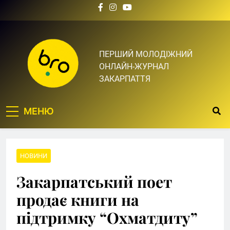
Skip
to
content
Bro.org.ua | BRO – ЦЕ
ПЕРШИЙ МОЛОДІЖНИЙ
ОНЛАЙН-ЖУРНАЛ
ТВІЙ БРО
ЗАКАРПАТТЯ
МЕНЮ
НОВИНИ
Закарпатський поет
продає книги на
підтримку “Охматдиту”