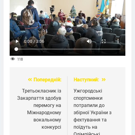
118
Попередній:
Наступний:
Навігація
записів
Третьокласник із
Ужгородські
Закарпаття здобув
спортсменки
перемогу на
потрапили до
Міжнародному
збірної України з
вокальному
фехтування та
конкурсі
поїдуть на
Олімпійські