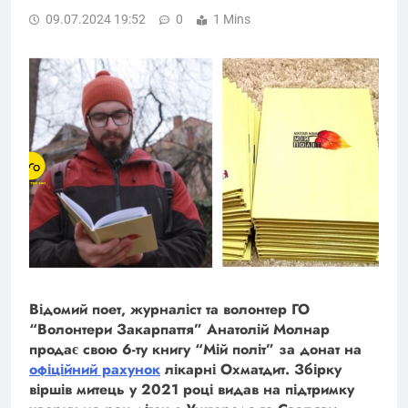
09.07.2024 19:52
0
1 Mins
Відомий
поет, журналіст та волонтер ГО
“Волонтери Закарпаття” Анатолій Молнар
продає свою 6-ту книгу “Мій політ” за донат на
офіційний рахунок
лікарні Охматдит. Збірку
віршів митець у 2021 році видав на підтримку