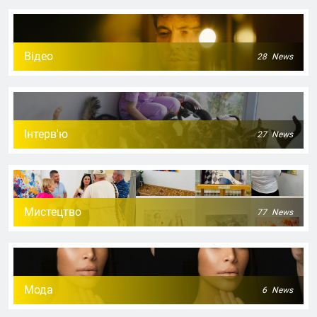
Відео
28
News
Інтерв'ю
27
News
Мистецтво
77
News
Мода
6
News