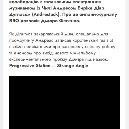
колаборацію з талановитим електронним
музикантом із Чилі Андресом Енріке Діаз
Дугласом (Andrestuck).
Про це онлайн-журналу
BRO розповів Дмитро Фесенко.
Як ділиться закарпатський діяч, спеціально для
промоутингу Андреас записав коротенький reals зі
своїми привітаннями про завершену спільну роботу
та анонсом про вихід нового міні-альбому
експериментального проєкту Дмитра під назвою
Progressive Station – Strange Angle
.