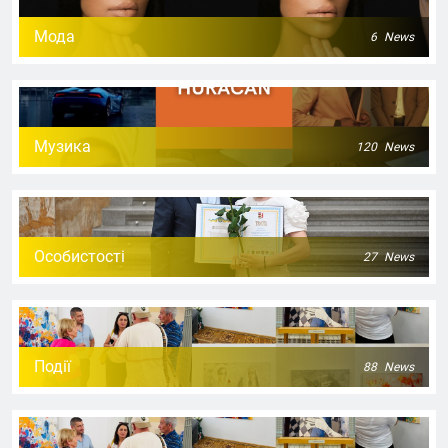
Мода
6
News
Музика
120
News
Особистості
27
News
Події
88
News