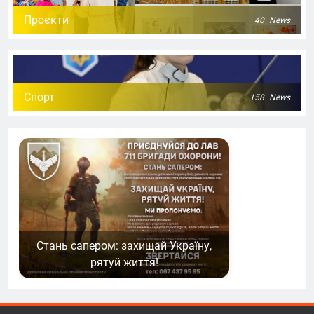
Проєкти
40
News
Спорт
158
News
Стань сапером: захищай Україну,
рятуй життя!