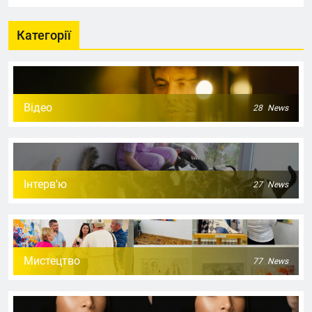
Категорії
Відео
28
News
Інтерв'ю
27
News
Мистецтво
77
News