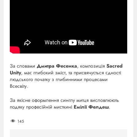
За словами
Дмитра Фесенка
, композиція
Sacred
Unity
, має глибокий зміст, та присвячується єдності
людського початку з глибинними процесами
Всесвіту.
За якісне оформлення синглу митця висловлюють
подяку професійній мисткині
Емілії Фелдеш
.
145