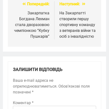
Попередній:
Наступний:
Навігація
записів
Закарпатка
На Закарпатті
Богдана Лехман
створили першу
стала дворазовою
спортивну команду
чемпіонкою “Кубку
з ветеранів війни та
Пушкарів”
осіб з інвалідністю
ЗАЛИШИТИ ВІДПОВІДЬ
Ваша e-mail адреса не
оприлюднюватиметься.
Обов’язкові поля
позначені
*
Коментар
*