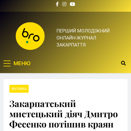
Skip
to
content
Bro.org.ua | BRO – ЦЕ
ПЕРШИЙ МОЛОДІЖНИЙ
ОНЛАЙН-ЖУРНАЛ
ТВІЙ БРО
ЗАКАРПАТТЯ
МЕНЮ
МУЗИКА
Закарпатський
мистецький діяч Дмитро
Фесенко потішив краян