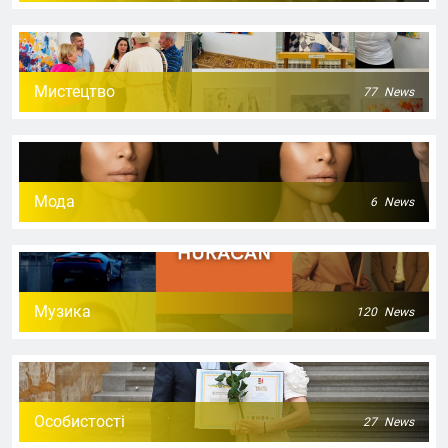
Мистецтво
77
News
Мода
6
News
Музика
120
News
Особистості
27
News