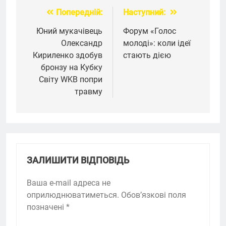
Попередній:
Наступний:
Навігація
записів
Юний мукачівець
Форум «Голос
Олександр
молоді»: коли ідеї
Кириленко здобув
стають дією
бронзу на Кубку
Світу WKB попри
травму
ЗАЛИШИТИ ВІДПОВІДЬ
Ваша e-mail адреса не
оприлюднюватиметься.
Обов’язкові поля
позначені
*