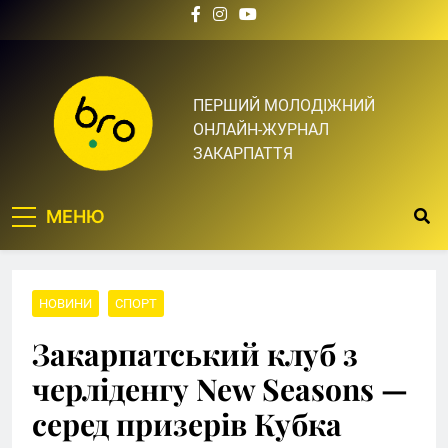
Skip
to
content
Bro.org.ua | BRO – ЦЕ
ПЕРШИЙ МОЛОДІЖНИЙ
ОНЛАЙН-ЖУРНАЛ
ТВІЙ БРО
ЗАКАРПАТТЯ
МЕНЮ
НОВИНИ
СПОРТ
Закарпатський клуб з
черліденгу New Seasons —
серед призерів Кубка