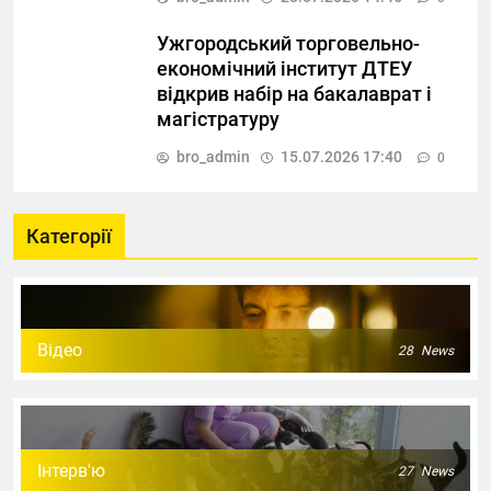
Ужгородський торговельно-
економічний інститут ДТЕУ
відкрив набір на бакалаврат і
магістратуру
bro_admin
15.07.2026 17:40
0
Категорії
Відео
28
News
Інтерв'ю
27
News