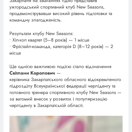
Закарпаття на змаганнях гідно представив
ужгородський спортивний клуб New Seasons,
продемонструвавши високий рівень підготовки та
командну злагодженість.
Результати клубу New Seasons:
• Хіп-хоп квартет (5–8 років) — 1 місце
• Фрістайл-команда, категорія D (8–12 років) — 2
місце
Ще однією важливою подією стало відзначення
Світлани Королович
—
керівника Закарпатського обласного відокремленого
підрозділу Всеукраїнської федерації черліденгу та
головного тренера спортивного клубу New Seasons —
за вагомий внесок у розвиток і популяризацію
черліденгу в Закарпатській області.