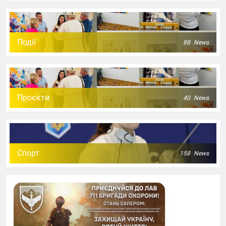
Події
88
News
Проєкти
40
News
Спорт
158
News