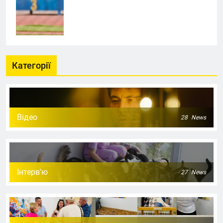
Категорії
Відео
28
News
Інтерв'ю
27
News