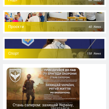
Проєкти
40
News
Спорт
158
News
Стань сапером: захищай Україну,