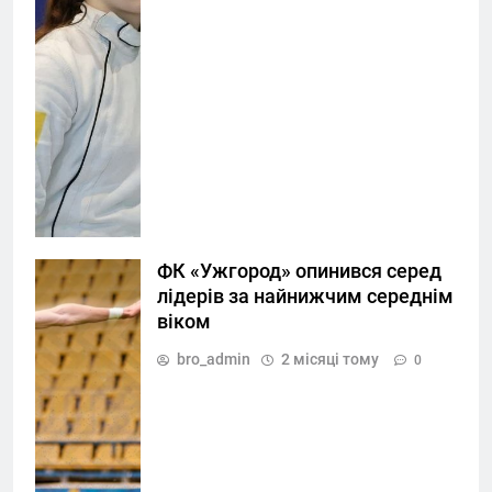
ФК «Ужгород» опинився серед
лідерів за найнижчим середнім
віком
bro_admin
2 місяці тому
0