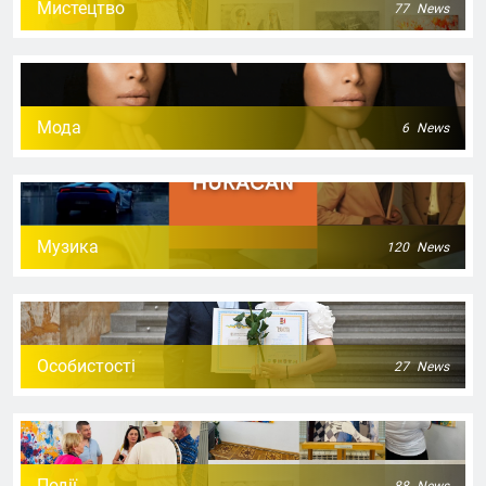
Мистецтво
77
News
Мода
6
News
Музика
120
News
Особистості
27
News
Події
88
News