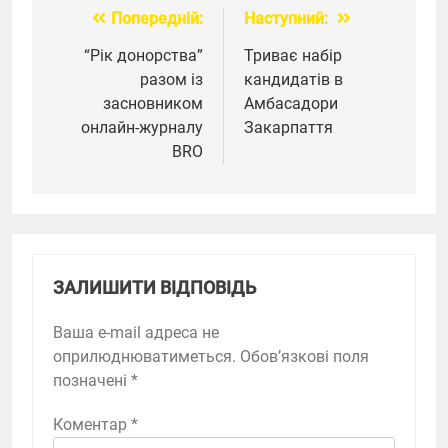
Попередній:
Наступний:
Навігація
записів
“Рік донорства”
Триває набір
разом із
кандидатів в
засновником
Амбасадори
онлайн-журналу
Закарпаття
BRO
ЗАЛИШИТИ ВІДПОВІДЬ
Ваша e-mail адреса не
оприлюднюватиметься.
Обов’язкові поля
позначені
*
Коментар
*