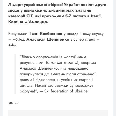
Лідери української збірної України посіли друге
місце у швидкісних дисциплінах змагань
категорії CIT, які проходили 5-7 лютого в Італії,
Кортіна д’Ампеццо.
Результати:
Іван Ковбаснюк
у швидкісному спуску
– +6,9м,
Анастасія Шепіленко
в супер гіганті –
+4м.
“Вітаємо спортсменів із достойними
результатами! Бажаємо команді, зокрема
Анастасії Шепіленко, яка нещодавно
повернулася до змагань після отриманої
травми і відновлення, успішних стартів і
фінішів. Нехай вас завжди супроводжує
фортуна!”, — Ski federation of Ukraine
47