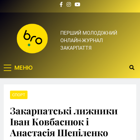
Skip
to
content
Bro.org.ua | BRO – ЦЕ
ПЕРШИЙ МОЛОДІЖНИЙ
ОНЛАЙН-ЖУРНАЛ
ТВІЙ БРО
ЗАКАРПАТТЯ
МЕНЮ
СПОРТ
Закарпатські лижники
Іван Ковбаснюк і
Анастасія Шепіленко