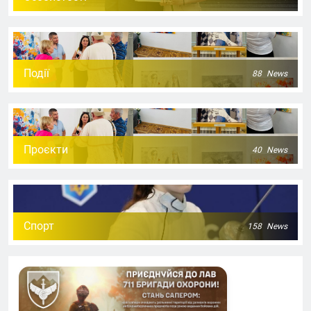
Події
88
News
Проєкти
40
News
Спорт
158
News