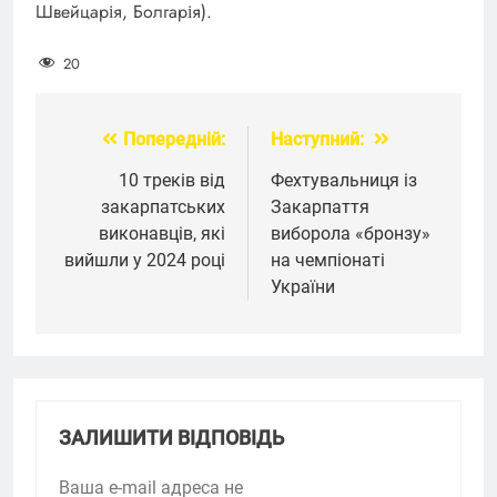
Швейцарія, Болгарія).
20
Попередній:
Наступний:
Навігація
записів
10 треків від
Фехтувальниця із
закарпатських
Закарпаття
виконавців, які
виборола «бронзу»
вийшли у 2024 році
на чемпіонаті
України
ЗАЛИШИТИ ВІДПОВІДЬ
Ваша e-mail адреса не