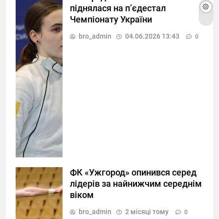
піднялася на п’єдестал
Чемпіонату України
bro_admin
04.06.2026 13:43
0
ФК «Ужгород» опинився серед
лідерів за найнижчим середнім
віком
bro_admin
2 місяці тому
0