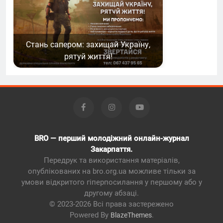
Стань сапером: захищай Україну,
рятуй життя!
BRO — перший молодіжний онлайн-журнал
Закарпаття.
Передрук та використання матеріалів,
опублікованих на bro.org.ua можливе тільки за
умови відкритого гіперпосилання у першому або у
другому абзаці.
© 2023-2026 Всі права застережено
Powered By
.
BlazeThemes