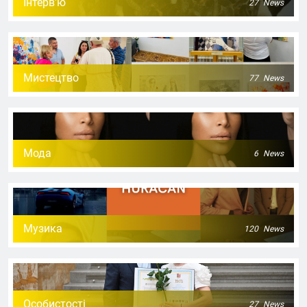
Інтерв'ю
27
News
Мистецтво
77
News
Мода
6
News
Музика
120
News
Особистості
27
News