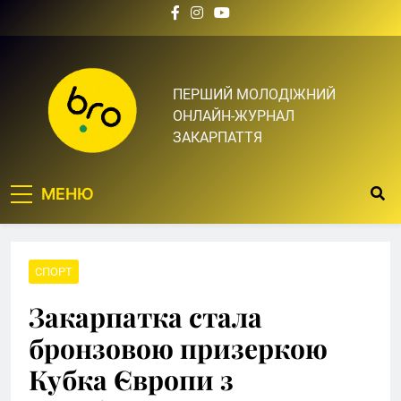
Skip
to
content
Bro.org.ua | BRO – ЦЕ
ПЕРШИЙ МОЛОДІЖНИЙ
ОНЛАЙН-ЖУРНАЛ
ТВІЙ БРО
ЗАКАРПАТТЯ
МЕНЮ
СПОРТ
Закарпатка стала
бронзовою призеркою
Кубка Європи з