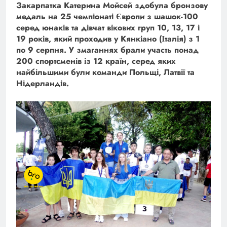
Закарпатка Катерина Мойсей здобула бронзову
медаль на 25 чемпіонаті Європи з шашок-100
серед юнаків та дівчат вікових груп 10, 13, 17 і
19 років, який проходив у Кянкіано (Італія) з 1
по 9 серпня. У змаганнях брали участь понад
200 спортсменів із 12 країн, серед яких
найбільшими були команди Польщі, Латвії та
Нідерландів.