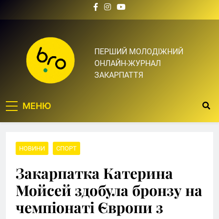
Skip
to
content
Bro.org.ua | BRO – ЦЕ
ПЕРШИЙ МОЛОДІЖНИЙ
ОНЛАЙН-ЖУРНАЛ
ТВІЙ БРО
ЗАКАРПАТТЯ
МЕНЮ
НОВИНИ
СПОРТ
Закарпатка Катерина
Мойсей здобула бронзу на
чемпіонаті Європи з