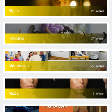
Відео
28
News
Інтерв'ю
27
News
Мистецтво
77
News
Мода
6
News