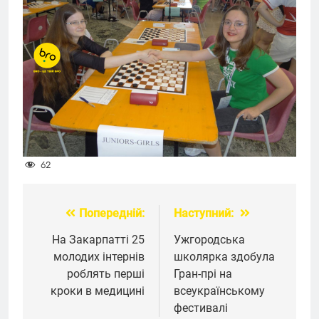
62
Попередній:
Наступний:
Навігація
записів
На Закарпатті 25
Ужгородська
молодих інтернів
школярка здобула
роблять перші
Гран-прі на
кроки в медицині
всеукраїнському
фестивалі