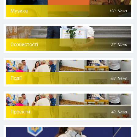
Музика
120
News
Особистості
27
News
Події
88
News
Проєкти
40
News