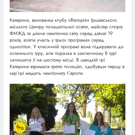
Катерина, вихованка клубу «Вікторія» Іршавського
міського Центру позашкільної освіти, майстер спорту
ФМЖД та діюча чемпіонка світу серед дівчат 19
років, взяла участь у трьох програмах серед
одноліток. У класичній програмі вона лідирувала до
останнього туру, але поразка в заключному 8 турі
залишила її на шостому місці. В швидкій грі
Катерина втримала третю позицію, здобувши першу в
кар’єрі медаль чемпіонату Європи.