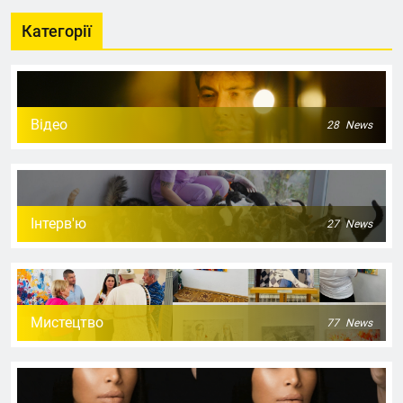
Категорії
Відео
28
News
Інтерв'ю
27
News
Мистецтво
77
News