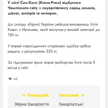
У місті Сан-Хосе (Коста-Рика) відбулися
Чемпіонати світу з пауерліфтингу серед юнаків,
дівчат, юніорів та юніорок.
До складу збірної України увійшов вихованець Ілля
Ковач з Мукачева, який виступав у ваговій категорії до
120 кг.
У вправі «присідання» спортсмен здобув срібну
медаль з результатом 355 кг.
За підсумками трьох вправ триборства Ілля посів 5
місце у світі.
43
Попередній:
Наступний:
Навігація
записів
Збірна Закарпаття
Закарпатські