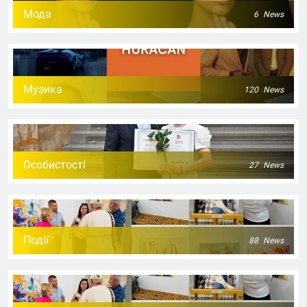
Мода
6
News
Музика
120
News
Особистості
27
News
Події
88
News