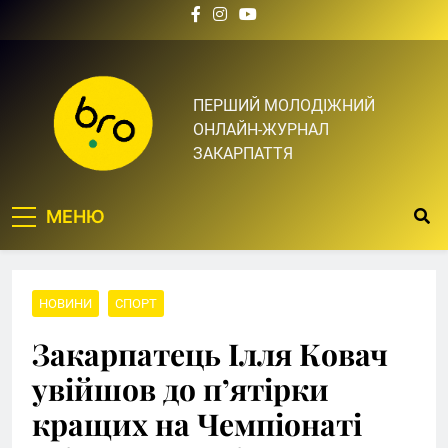
Skip
to
content
Bro.org.ua | BRO – ЦЕ
ПЕРШИЙ МОЛОДІЖНИЙ
ОНЛАЙН-ЖУРНАЛ
ТВІЙ БРО
ЗАКАРПАТТЯ
МЕНЮ
НОВИНИ
СПОРТ
Закарпатець Ілля Ковач
увійшов до п’ятірки
кращих на Чемпіонаті