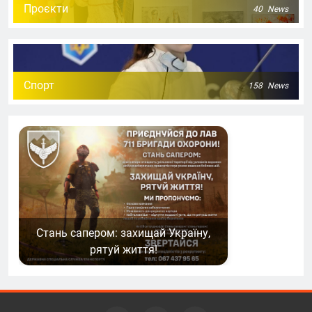
Проєкти
40
News
Спорт
158
News
Стань сапером: захищай Україну,
рятуй життя!