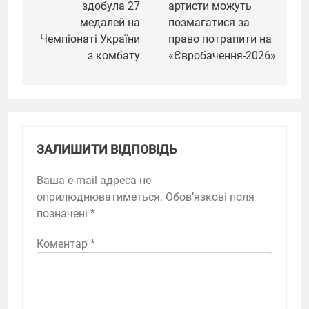
здобула 27
артисти можуть
медалей на
позмагатися за
Чемпіонаті України
право потрапити на
з комбату
«Євробачення-2026»
ЗАЛИШИТИ ВІДПОВІДЬ
Ваша e-mail адреса не
оприлюднюватиметься.
Обов’язкові поля
позначені
*
Коментар
*