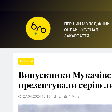
Skip
to
content
ПЕРШИЙ МОЛОДІЖНИЙ
Bro.org.ua | BRO – ЦЕ 
ОНЛАЙН-ЖУРНАЛ
ЗАКАРПАТТЯ
НОВИНИ
Випускники Мукачівс
презентували серію л
27.04.2024 13:19
2
1 Mins