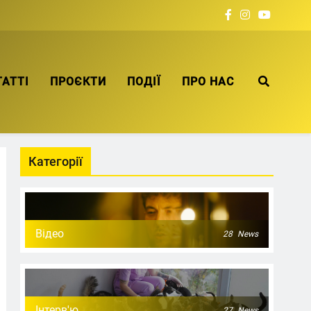
ТАТТІ
ПРОЄКТИ
ПОДІЇ
ПРО НАС
Категорії
Відео
28
News
Інтерв'ю
27
News