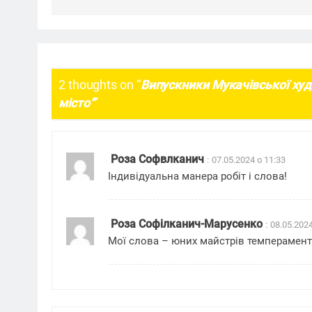
2 thoughts on “
Випускники Мукачівської худ
місто”
”
Роза Софвлканич
:
07.05.2024 о 11:33
Індивідуальна манера робіт і слова!
Роза Софілканич-Марусенко
:
08.05.2024
Мої слова – юних майстрів темперамент. 