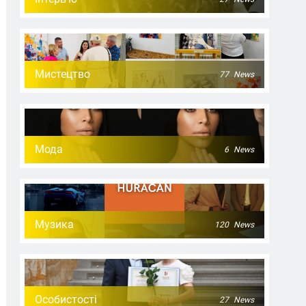
Мистецтво
77
News
Мода
6
News
Музика
120
News
Особистості
27
News