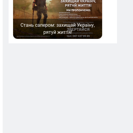
Стань сапером: захищай Україну,
рятуй життя!