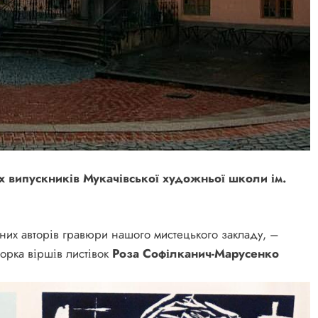
тах випускників Мукачівської художньої школи ім.
их авторів гравюри нашого мистецького закладу, –
торка віршів листівок
Роза Софілканич-Марусенко