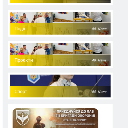
Події
88
News
Проєкти
40
News
Спорт
158
News