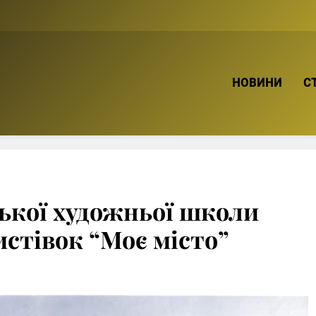
ТВІЙ БРО
НОВИНИ
С
ької художньої школи
истівок “Моє місто”