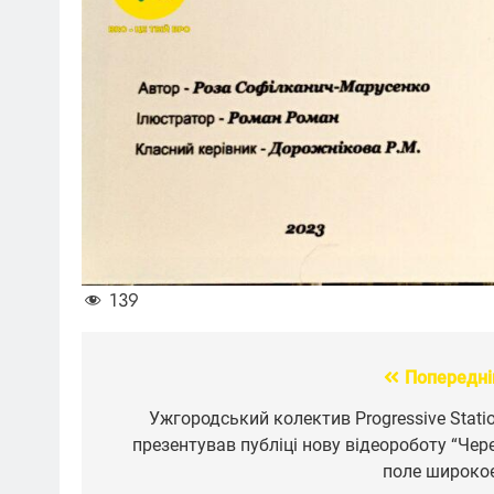
139
Попередні
Навігація
записів
Ужгородський колектив Progressive Stati
презентував публіці нову відеороботу “Чер
поле широко