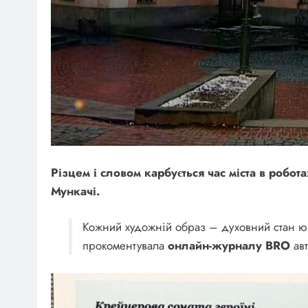
Різцем і словом карбується час міста в робо
Мункачі.
Кожний художній образ – духовний стан юн
прокоментувала
онлайн-журналу BRO
ав