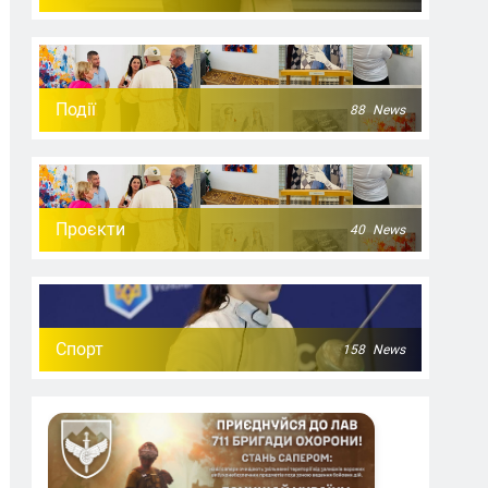
Події
88
News
Проєкти
40
News
Спорт
158
News