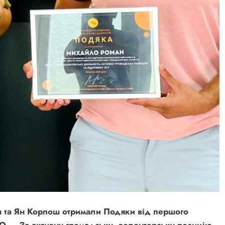
н та Ян Корпош отримали Подяки від першого
 — За активну громадську, волонтерську позицію,