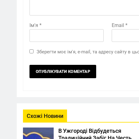
Ім'я
*
Email
*
Зберегти моє ім'я, e-mail, та адресу сайту в 
Схожі Новини
В Ужгороді Відбудеться
Традиційний Забіг На Честь