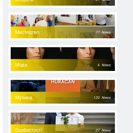
Мистецтво
77
News
Мода
6
News
Музика
120
News
Особистості
27
News