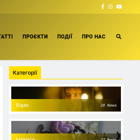
ТАТТІ
ПРОЄКТИ
ПОДІЇ
ПРО НАС
Категорії
Відео
28
News
Інтерв'ю
27
News