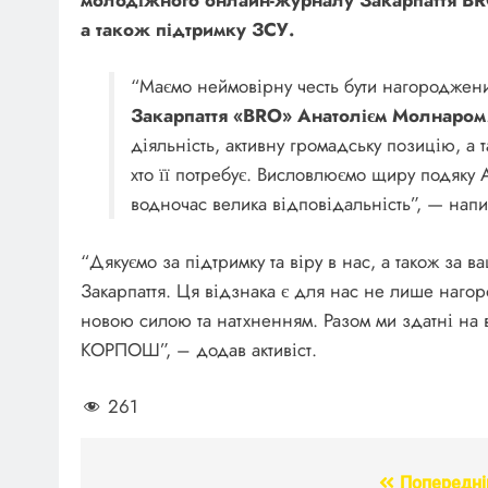
а також підтримку ЗСУ.
“Маємо неймовірну честь бути нагородже
Закарпаття «BRO» Анатолієм Молнаром
діяльність, активну громадську позицію, а 
хто її потребує. Висловлюємо щиру подяку 
водночас велика відповідальність”, — напи
“Дякуємо за підтримку та віру в нас, а також за 
Закарпаття. Ця відзнака є для нас не лише наго
новою силою та натхненням. Разом ми здатні на в
КОРПОШ”, – додав активіст.
261
Попередні