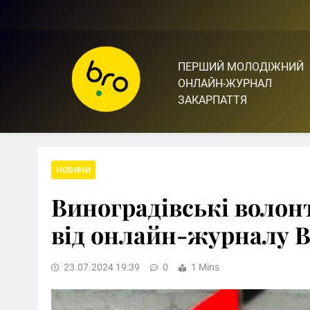
Skip
to
content
ПЕРШИЙ МОЛОДІЖНИЙ
Bro.org.ua | BRO – ЦЕ 
ОНЛАЙН-ЖУРНАЛ
ЗАКАРПАТТЯ
НОВИНИ
Виноградівські волон
від онлайн-журналу 
23.07.2024 19:39
0
1 Mins