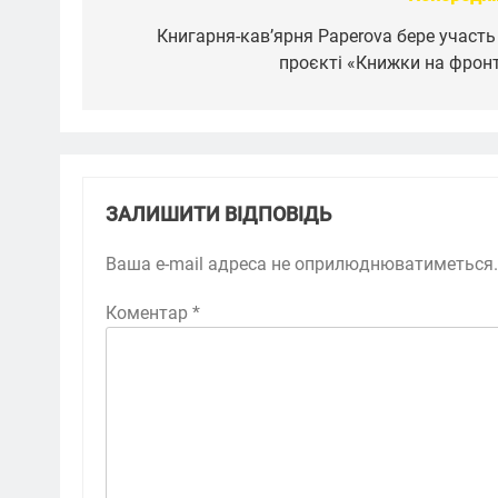
Навігація
записів
Книгарня-кав’ярня Paperova бере участь
проєкті «Книжки на фрон
ЗАЛИШИТИ ВІДПОВІДЬ
Ваша e-mail адреса не оприлюднюватиметься.
Коментар
*