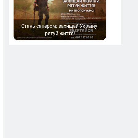
Стань сапером: захищай Україну,
рятуй життя!