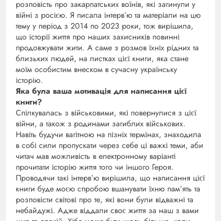
розповість про закарпатських воїнів, які загинули у
війні з росією. Я писала інтерв’ю та матеріали на цю
тему у період з 2014 по 2023 роки, тож вирішила,
що історії життя про наших захисників повинні
продовжувати жити. А саме з розмов їхніх рідних та
близьких людей, на листках цієї книги, яка стане
моїм особистим внеском в сучасну українську
історію.
Яка була ваша мотивація для написання цієї
книги?
Спілкувалась з військовими, які повернулися з цієї
війни, а також з родинами загиблих військових.
Навіть будучи вагітною на пізніх термінах, знаходила
в собі сили пропускати через себе ці важкі теми, аби
читач мав можливість в електронному варіанті
прочитати історію життя того чи іншого Героя.
Проводячи такі інтерв’ю вирішила, що написання цієї
книги буде моєю спробою вшанувати їхню пам’ять та
розповісти світові про те, які вони були відважні та
небайдужі. Адже віддали своє життя за наш з вами