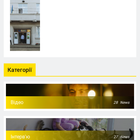
Категорії
Відео
28
News
Інтерв'ю
27
News