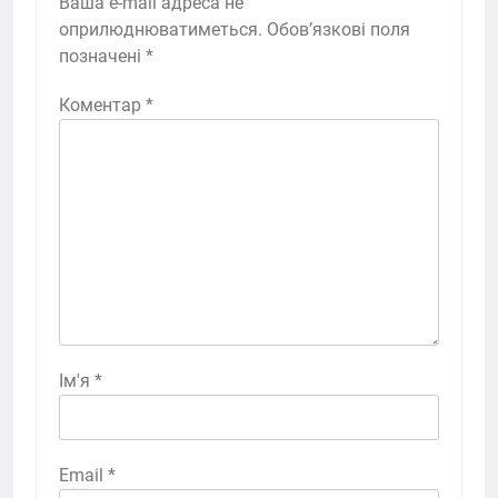
Ваша e-mail адреса не
оприлюднюватиметься.
Обов’язкові поля
позначені
*
Коментар
*
Ім'я
*
Email
*