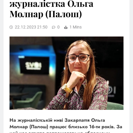
журналістка Ольга
Молнар (Палош)
22.12.2023 21:50
0
1 Mins
На журналістській ниві Закарпаття Ольга
Молнар (Палош) працює близько 16-ти років. За