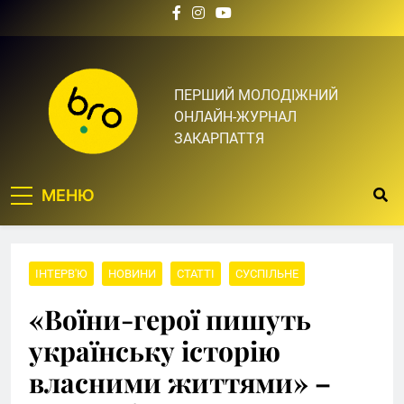
Skip
to
content
Bro.org.ua | BRO – ЦЕ
ПЕРШИЙ МОЛОДІЖНИЙ
ОНЛАЙН-ЖУРНАЛ
ТВІЙ БРО
ЗАКАРПАТТЯ
МЕНЮ
ІНТЕРВ'Ю
НОВИНИ
СТАТТІ
СУСПІЛЬНЕ
«Воїни-герої пишуть
українську історію
власними життями» –