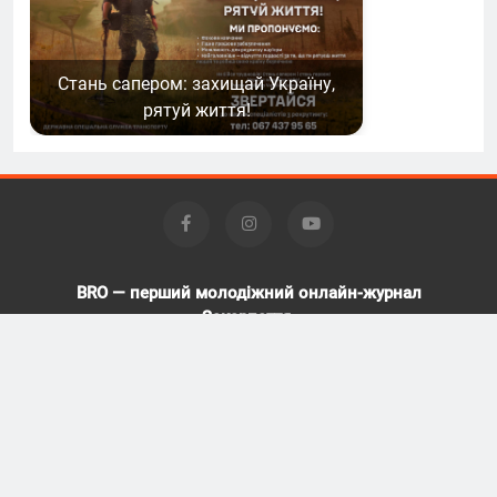
Стань сапером: захищай Україну,
рятуй життя!
BRO — перший молодіжний онлайн-журнал
Закарпаття.
Передрук та використання матеріалів,
опублікованих на bro.org.ua можливе тільки за
умови відкритого гіперпосилання у першому або у
другому абзаці.
© 2023-2026 Всі права застережено
Powered By
.
BlazeThemes