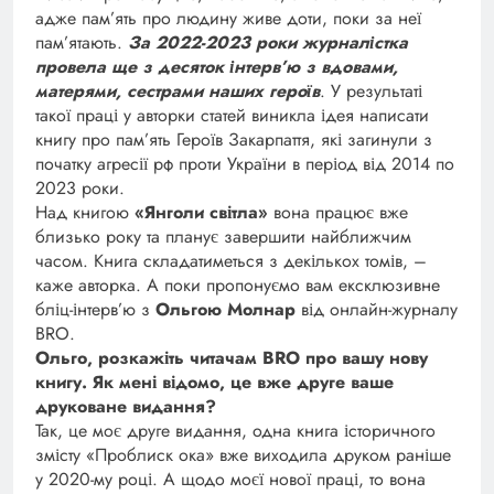
адже пам’ять про людину живе доти, поки за неї
пам’ятають.
За 2022-2023 роки журналістка
провела ще з десяток інтерв’ю з вдовами,
матерями, сестрами наших героїв
. У результаті
такої праці у авторки статей виникла ідея написати
книгу про пам’ять Героїв Закарпаття, які загинули з
початку агресії рф проти України в період від 2014 по
2023 роки.
Над книгою
«Янголи світла»
вона працює вже
близько року та планує завершити найближчим
часом. Книга складатиметься з декількох томів, –
каже авторка. А поки пропонуємо вам ексклюзивне
бліц-інтерв’ю з
Ольгою Молнар
від онлайн-журналу
BRO.
Ольго, розкажіть читачам BRO про вашу нову
книгу. Як мені відомо, це вже друге ваше
друковане видання?
Так, це моє друге видання, одна книга історичного
змісту «Проблиск ока» вже виходила друком раніше
у 2020-му році. А щодо моєї нової праці, то вона