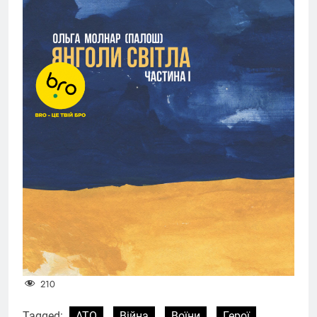
210
Tagged:
АТО
Війна
Воїни
Герої