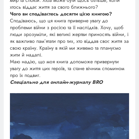
мир та спокій. Хіба може бути щось більше, коли
хтось віддає життя за свого ближнього?
Чого ви сподіваєтесь досягти цією книгою?
Сподіваюсь, що ця книга приверне увагу до
проблеми війни з росією та її наслідків. Хочу, щоб
люди зрозуміли, які великі жертви приносять війни, і
як важливо пам’ятати про тих, хто віддав своє життя за
свою країну. Країну в якій ми живемо та плануємо
жити й надалі.
Маю надію, що моя книга допоможе привернути
увагу до життя цих героїв, та стане вічним спомином
про їх подвиг.
Спеціально для онлайн-журналу BRO