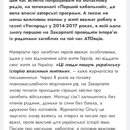
цей час встигла попрацювати на обласному
радіо, на телеканалі «Перший кабельний», де
вела власні авторські програми. А також не
менш важливим етапом у житті вважає роботу в
газеті «Ужгород» у 2014-2017 роках, в якій мала
змогу першою на Закарпатті проводити інтерв’ю
із родичами загиблих на той час АТОвців.
Матеріали про загиблих героїв вважає особливими,
адже у них відзначене ціле життя Героїв, які віддали
своє життя за Україну.
«Ці люди пишуть українську
історію власними життями»
, – каже журналістка та
письменниця. Через 8 років на початку
повномасштабного вторгнення рф, на Закарпаття
знову почали приходити страшні звістки про
загибель військових. Молоді сім’ї залишились без
членів родини, доньки та сини без батька, а
дружини без чоловіків. Журналістку Ольгу це
змусило знову взятись за «перо» та писати про такі
важкі, проте важливі для української історії теми.
Писати про насущне, наболіле, а головне важливе,