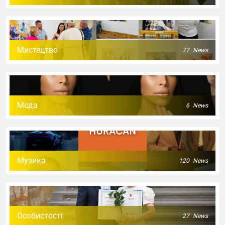
Мистецтво
77
News
Мода
6
News
Музика
120
News
Особистості
27
News