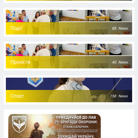
Події
88
News
Проєкти
40
News
Спорт
158
News