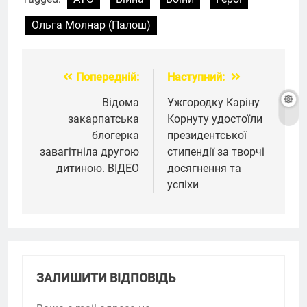
Ольга Молнар (Палош)
Попередній:
Наступний:
Навігація
записів
Відома
Ужгородку Каріну
закарпатська
Корнуту удостоїли
блогерка
президентської
завагітніла другою
стипендії за творчі
дитиною. ВІДЕО
досягнення та
успіхи
ЗАЛИШИТИ ВІДПОВІДЬ