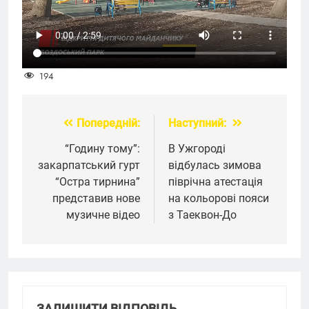
194
Попередній:
Наступний:
Навігація
записів
“Годину тому”:
В Ужгороді
закарпатський гурт
відбулась зимова
“Остра тирнина”
піврічна атестація
представив нове
на кольорові пояси
музичне відео
з Таеквон-До
ЗАЛИШИТИ ВІДПОВІДЬ