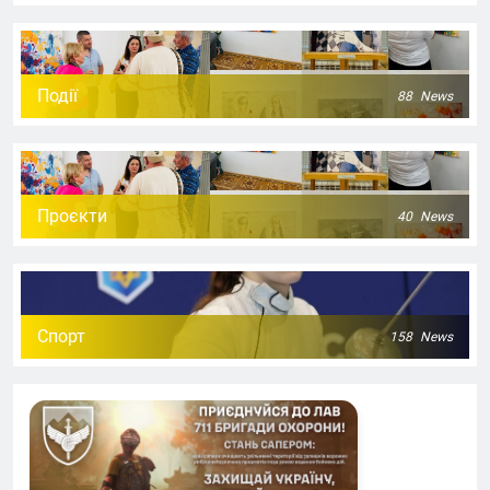
Події
88
News
Проєкти
40
News
Спорт
158
News