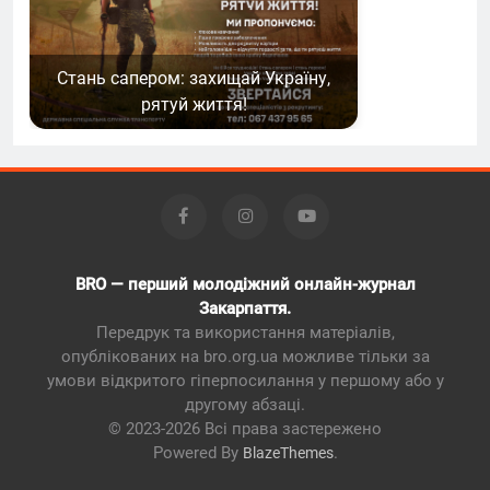
Стань сапером: захищай Україну,
рятуй життя!
BRO — перший молодіжний онлайн-журнал
Закарпаття.
Передрук та використання матеріалів,
опублікованих на bro.org.ua можливе тільки за
умови відкритого гіперпосилання у першому або у
другому абзаці.
© 2023-2026 Всі права застережено
Powered By
.
BlazeThemes