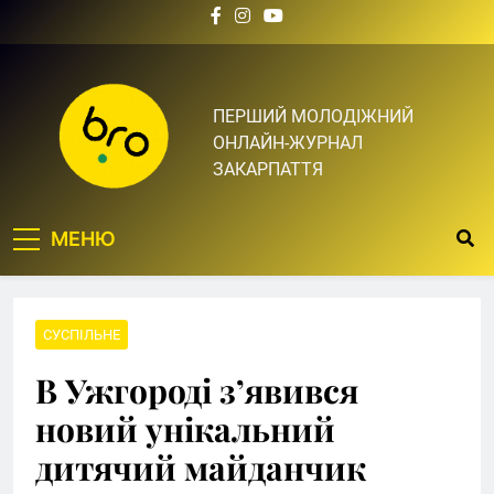
Skip
to
content
Bro.org.ua | BRO – ЦЕ
ПЕРШИЙ МОЛОДІЖНИЙ
ОНЛАЙН-ЖУРНАЛ
ТВІЙ БРО
ЗАКАРПАТТЯ
МЕНЮ
СУСПІЛЬНЕ
В Ужгороді з’явився
новий унікальний
дитячий майданчик