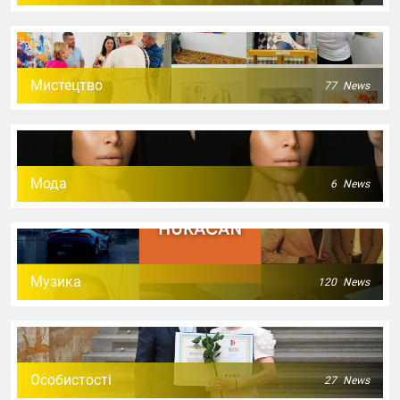
Мистецтво
77
News
Мода
6
News
Музика
120
News
Особистості
27
News