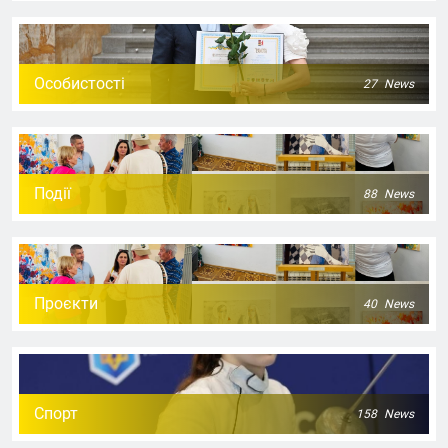
Особистості
27
News
Події
88
News
Проєкти
40
News
Спорт
158
News