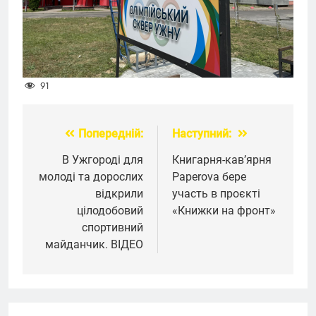
91
Попередній:
Наступний:
Навігація
записів
В Ужгороді для
Книгарня-кав’ярня
молоді та дорослих
Paperova бере
відкрили
участь в проєкті
цілодобовий
«Книжки на фронт»
спортивний
майданчик. ВІДЕО