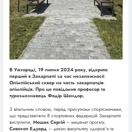
В Ужгороді, 19 липня 2024 року, відкрито
перший в Закарпатті за час незалежності
Олімпійський сквер на честь закарпатців-
олімпійців. Про це повідомив професор та
туризмознавець Федір Шандор.
З вітальним словом, перед присутніми спортсменами,
що представляли 8 спортивних федерацій Закарпаття
виступили,
Мошак Сергій
– меценат проєкту,
Сивохоп Едуард
– декан факультету здоровʼя та