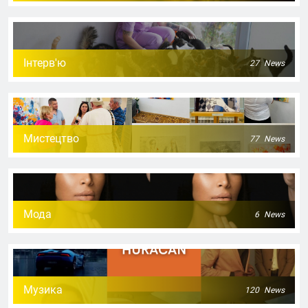
Інтерв'ю
27
News
Мистецтво
77
News
Мода
6
News
Музика
120
News