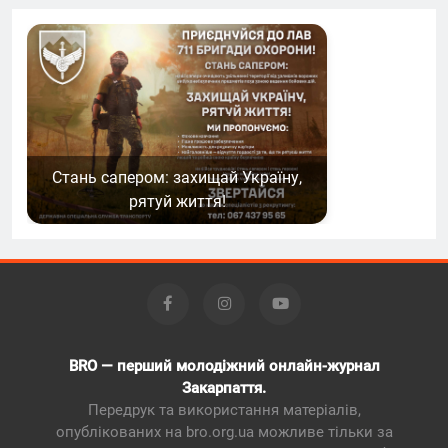
Стань сапером: захищай Україну,
рятуй життя!
BRO — перший молодіжний онлайн-журнал
Закарпаття.
Передрук та використання матеріалів,
опублікованих на bro.org.ua можливе тільки за