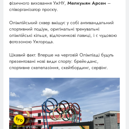
фізичного виховання УжНУ,
Мелкумян Арсен
–
співорганізатор проєкту.
Олімпійський сквер вміщує у собі антивандальний
спортивний подіум, оригінальні тренувальні
олімпійські кільця, відпочинкові лавиці, і є чудовою
фотозоною Ужгорода.
Цікавий факт: Вперше на черговій Олімпіаді будуть
презентовані нові види спорту: брейк-данс,
спортивне скелелазіння, скейтбординг, серфінг.