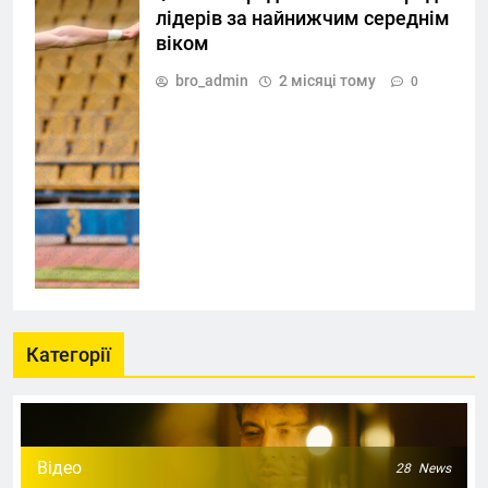
лідерів за найнижчим середнім
віком
bro_admin
2 місяці тому
0
Категорії
Відео
28
News