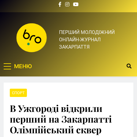
Skip
to
content
Bro.org.ua | BRO – ЦЕ
ПЕРШИЙ МОЛОДІЖНИЙ
ОНЛАЙН-ЖУРНАЛ
ТВІЙ БРО
ЗАКАРПАТТЯ
МЕНЮ
СПОРТ
В Ужгороді відкрили
перший на Закарпатті
Олімпійський сквер