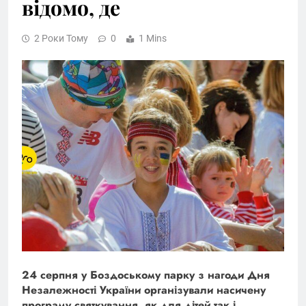
відомо, де
2 Роки Тому
0
1 Mins
24 серпня у Боздоському парку з нагоди Дня
Незалежності України організували насичену
програму святкування, як для дітей так і