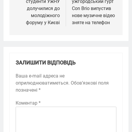
студенти УжНУ
ужгородський гурт
долучилися до
Con Brio випустив
молодіжного
нове музичне відео
форуму у Києві
зняте на телефон
ЗАЛИШИТИ ВІДПОВІДЬ
Ваша e-mail адреса не
оприлюднюватиметься.
Обов’язкові поля
позначені
*
Коментар
*