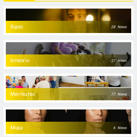
Відео
28
News
Інтерв'ю
27
News
Мистецтво
77
News
Мода
6
News