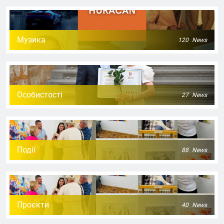
Музика
120
News
Особистості
27
News
Події
88
News
Проєкти
40
News