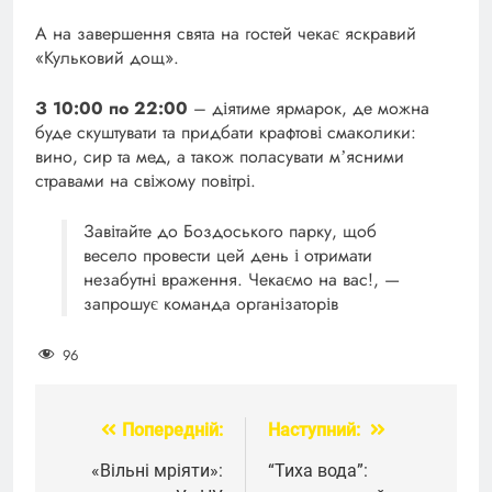
А на завершення свята на гостей чекає яскравий
«Кульковий дощ».
З 10:00 по 22:00
– діятиме ярмарок, де можна
буде скуштувати та придбати крафтові смаколики:
вино, сир та мед, а також поласувати мʼясними
стравами на свіжому повітрі.
Завітайте до Боздоського парку, щоб
весело провести цей день і отримати
незабутні враження. Чекаємо на вас!, —
запрошує команда організаторів
96
Попередній:
Наступний:
Навігація
записів
«Вільні мріяти»:
“Тиха вода”: