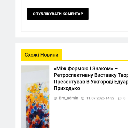
Схожі Новини
«Між Формою І Знаком» –
Ретроспективну Виставку Тво
Презентував В Ужгороді Едуа
Приходько
Bro_admin
11.07.2026 14:32
0