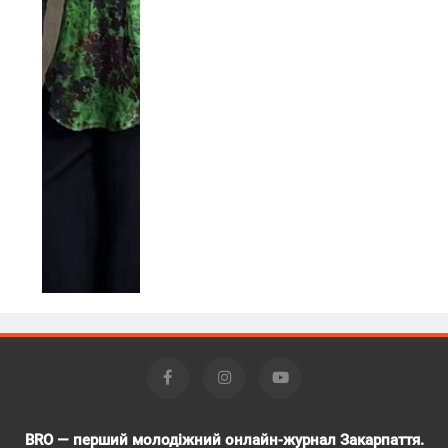
BRO — перший молодіжний онлайн-журнал Закарпаття.