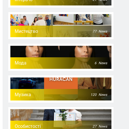
Мистецтво
77
News
Мода
6
News
Музика
120
News
Особистості
27
News