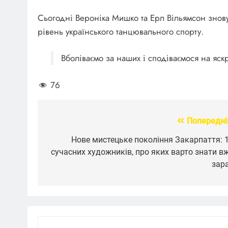
Сьогодні Вероніка Мишко та Ерл Вільямсон знову
рівень українського танцювального спорту.
Вболіваємо за наших і сподіваємося на яскр
76
Попередні
Навігація
записів
Нове мистецьке покоління Закарпаття: 
сучасних художників, про яких варто знати в
зар