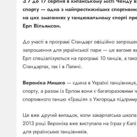
З 7 до 17 серпня в китайському місті Ченду в
спорту — одна з найпрестижніших спортивних
на цих змаганнях у танцювальному спорті пр
Ерл Вільямсон.
До участі в програмі Стандарт офіційно запроше
запрошення для української пари — це вагоме ви
Ерл спеціалізуються на програмі 10 танців, а та
Стандартах, так і в Латині.
Вероніка Мишко
— єдина в Україні танцівниця
спорту, а разом із Ерлом вони є багаторазовими ч
спортивного танцю «Грація» з Ужгорода підтримує
Це вже другий випадок, коли закарпатська школа т
2013 році Вероніка вже виступала на Іграх у Кал
для українських танцівників.