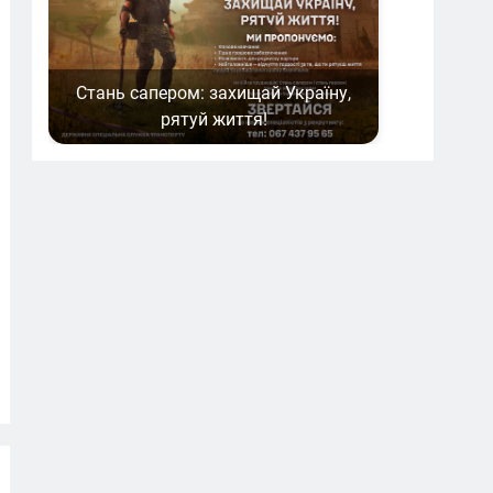
Стань сапером: захищай Україну,
рятуй життя!