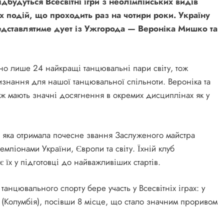
ідбудуться Всесвітні ігри з неолімпійських видів
 подій, що проходить раз на чотири роки. Україну
едставлятиме дует із Ужгорода — Вероніка Мишко та
но лише 24 найкращі танцювальні пари світу, тож
знання для нашої танцювальної спільноти. Вероніка та
кож мають значні досягнення в окремих дисциплінах як у
, яка отримала почесне звання Заслуженого майстра
емпіонами України, Європи та світу. Їхній клуб
 їх у підготовці до найважливіших стартів.
анцювального спорту бере участь у Всесвітніх іграх: у
і (Колумбія), посівши 8 місце, що стало значним проривом