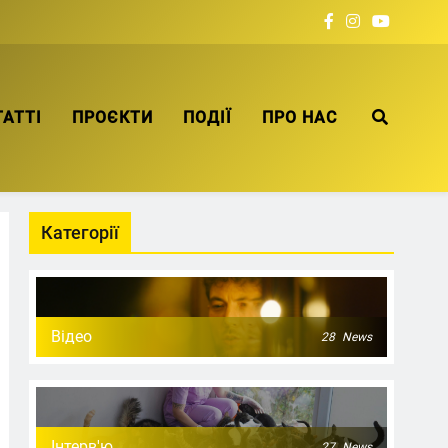
ТАТТІ
ПРОЄКТИ
ПОДІЇ
ПРО НАС
Категорії
Відео
28
News
Інтерв'ю
27
News