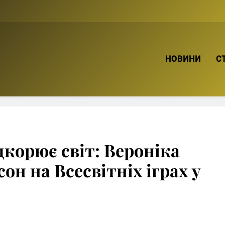
ТВІЙ БРО
НОВИНИ
С
дкорює світ: Вероніка
н на Всесвітніх іграх у