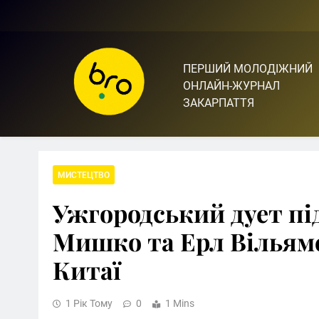
Skip
to
content
ПЕРШИЙ МОЛОДІЖНИЙ
Bro.org.ua | BRO – ЦЕ 
ОНЛАЙН-ЖУРНАЛ
ЗАКАРПАТТЯ
МИСТЕЦТВО
Ужгородський дует пі
Мишко та Ерл Вільямсо
Китаї
1 Рік Тому
0
1 Mins