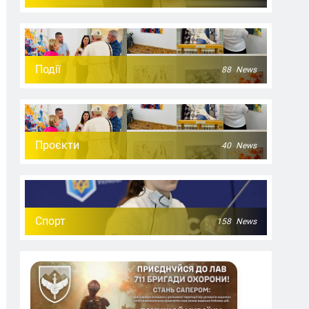
Події
88
News
Проєкти
40
News
Спорт
158
News