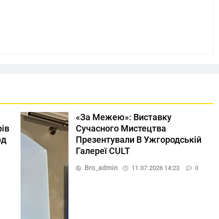
«За Межею»: Виставку
рів
Сучасного Мистецтва
рд
Презентували В Ужгородській
Галереї CULT
Bro_admin
11.07.2026 14:23
0