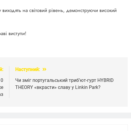
 виходять на світовий рівень, демонструючи високий
аві виступи!
й:
Наступний:
10
Чи зміг португальський триб’ют-гурт HYBRID
же
THEORY «вкрасти» славу у Linkin Park?
аз