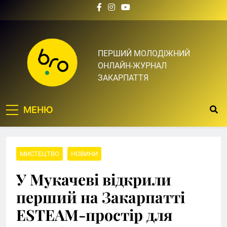
Skip
to
content
Bro.org.ua | BRO – ЦЕ
ПЕРШИЙ МОЛОДІЖНИЙ
ОНЛАЙН-ЖУРНАЛ
ТВІЙ БРО
ЗАКАРПАТТЯ
МЕНЮ
МИСТЕЦТВО
НОВИНИ
У Мукачеві відкрили
перший на Закарпатті
ESTEAM-простір для