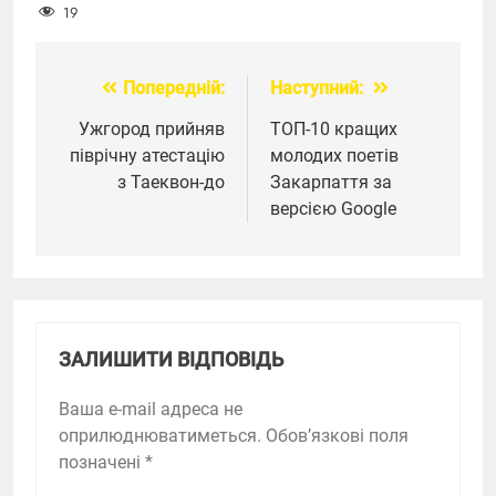
19
Попередній:
Наступний:
Навігація
записів
Ужгород прийняв
ТОП-10 кращих
піврічну атестацію
молодих поетів
з Таеквон-до
Закарпаття за
версією Google
ЗАЛИШИТИ ВІДПОВІДЬ
Ваша e-mail адреса не
оприлюднюватиметься.
Обов’язкові поля
позначені
*