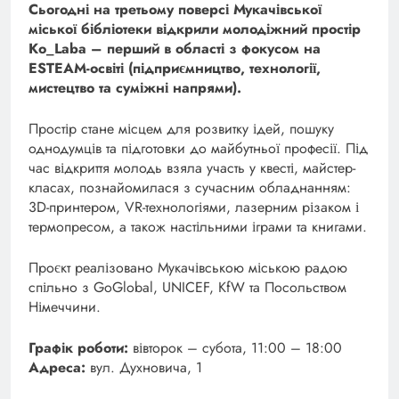
Сьогодні на третьому поверсі Мукачівської
міської бібліотеки відкрили молодіжний простір
Ko_Laba – перший в області з фокусом на
ESTEAM-освіті (підприємництво, технології,
мистецтво та суміжні напрями).
Простір стане місцем для розвитку ідей, пошуку
однодумців та підготовки до майбутньої професії. Під
час відкриття молодь взяла участь у квесті, майстер-
класах, познайомилася з сучасним обладнанням:
3D-принтером, VR-технологіями, лазерним різаком і
термопресом, а також настільними іграми та книгами.
Проєкт реалізовано Мукачівською міською радою
спільно з GoGlobal, UNICEF, KfW та Посольством
Німеччини.
Графік роботи:
вівторок – субота, 11:00 – 18:00
Адреса:
вул. Духновича, 1