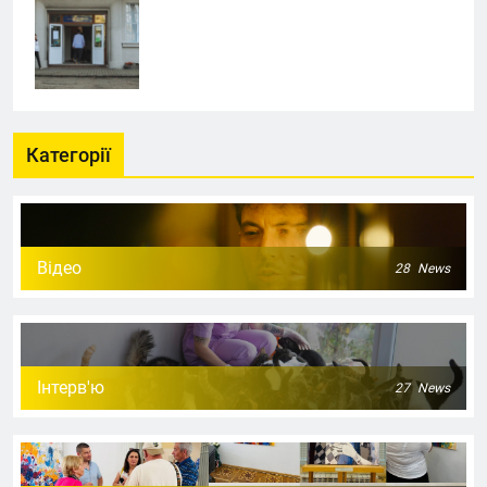
Категорії
Відео
28
News
Інтерв'ю
27
News