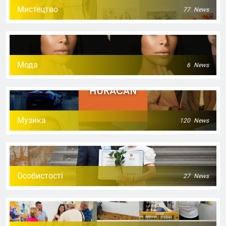
Мистецтво
77
News
Мода
6
News
Музика
120
News
Особистості
27
News