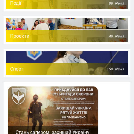
Події
88
News
Проєкти
40
News
Спорт
158
News
Стань сапером: захищай Україну,