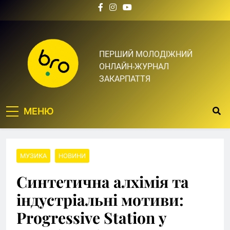
Skip
to
content
Bro.org.ua | BRO – ЦЕ
ПЕРШИЙ МОЛОДІЖНИЙ
ОНЛАЙН-ЖУРНАЛ
ТВІЙ БРО
ЗАКАРПАТТЯ
МЕНЮ
МУЗИКА
НОВИНИ
Синтетична алхімія та
індустріальні мотиви:
Progressive Station у