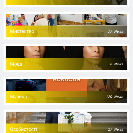
Мистецтво
77
News
Мода
6
News
Музика
120
News
Особистості
27
News