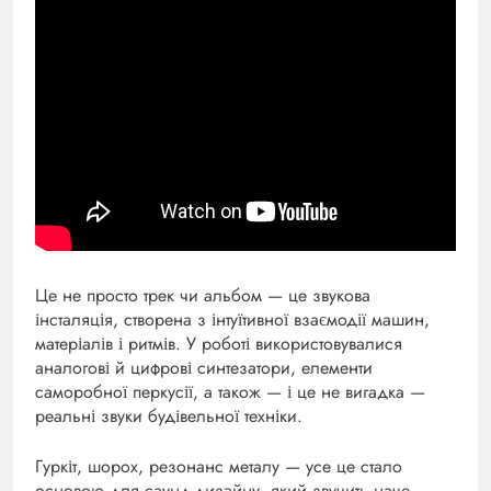
Це не просто трек чи альбом — це звукова
інсталяція, створена з інтуїтивної взаємодії машин,
матеріалів і ритмів. У роботі використовувалися
аналогові й цифрові синтезатори, елементи
саморобної перкусії, а також — і це не вигадка —
реальні звуки будівельної техніки.
Гуркіт, шорох, резонанс металу — усе це стало
основою для саунд-дизайну, який звучить наче