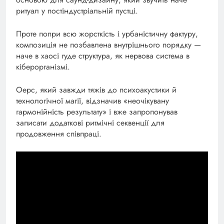
ритуал у постіндустріальній пустці.
Проте попри всю жорсткість і урбаністичну фактуру,
композиція не позбавлена внутрішнього порядку —
наче в хаосі гуде структура, як нервова система в
кіберорганізмі.
Оерс, який завжди тяжів до психоакустики й
технологічної магії, відзначив «неочікувану
гармонійність результату» і вже запропонував
записати додаткові ритмічні секвенції для
продовження співпраці.