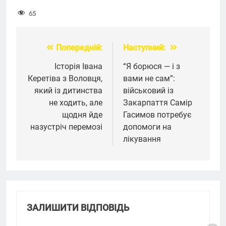
65
Попередній:
Наступний:
Навігація
записів
Історія Івана
“Я борюся — і з
Керетіва з Воловця,
вами не сам”:
який із дитинства
військовий із
не ходить, але
Закарпаття Самір
щодня йде
Гасимов потребує
назустріч перемозі
допомоги на
лікування
ЗАЛИШИТИ ВІДПОВІДЬ