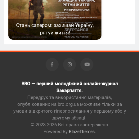
Стань сапером: захищай Україну,
рятуй життя!
BRO — перший молодіжний онлайн-журнал
Закарпаття.
Передрук та використання матеріалів,
опублікованих на bro.org.ua можливе тільки за
умови відкритого гіперпосилання у першому або у
другому абзаці.
© 2023-2026 Всі права застережено
Powered By
.
BlazeThemes