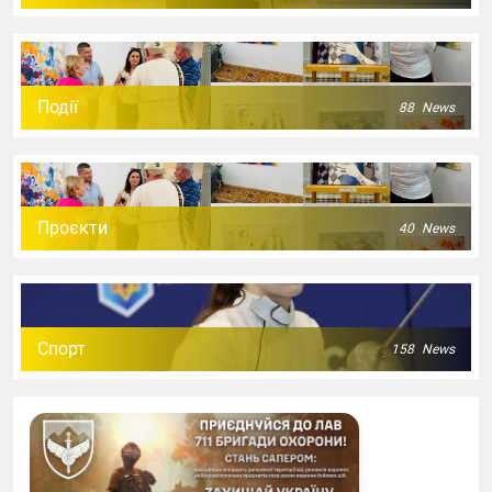
Події
88
News
Проєкти
40
News
Спорт
158
News