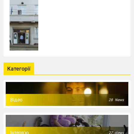
Категорії
Відео
28
News
Інтерв'ю
27
News