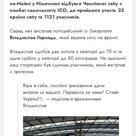
на-Майні у Німеччині відбувся Чемпіонат світу з
комбат самозахисту ІСО, де приймало участь 32
країни світу та 1121 учасників.
Серед них виступав поліцейський із Закарпаття
Владислав Горнодь
, який втратив ногу на фронті.
Владислав здобув два золота у категорії до 70 кг та
одне срібло у категорії до 80 кілограмів. На змаганні
наш спортсмен був єдиним учасником, який виступав
з протезом.
Віра в себе, постійні тренування дали
виграти ці медалі. Перемога за нами! Слава
Україні!!!, — поділився враженнями
Владислав