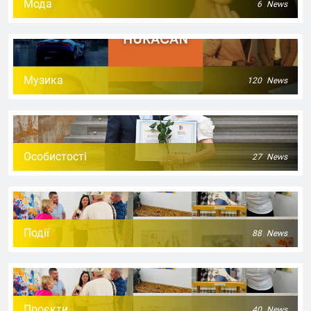
Мода
6
News
Музика
120
News
Особистості
27
News
Події
88
News
Проєкти
40
News