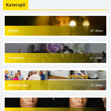
Категорії
Відео
28
News
Інтерв'ю
27
News
Мистецтво
77
News