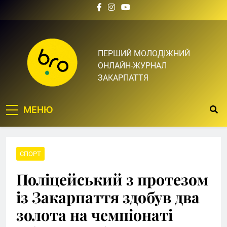
Skip
to
content
Bro.org.ua | BRO – ЦЕ
ПЕРШИЙ МОЛОДІЖНИЙ
ОНЛАЙН-ЖУРНАЛ
ТВІЙ БРО
ЗАКАРПАТТЯ
МЕНЮ
СПОРТ
Поліцейський з протезом
із Закарпаття здобув два
золота на чемпіонаті