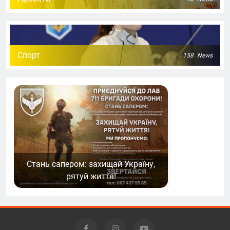
Спорт
158
News
Стань сапером: захищай Україну,
рятуй життя!