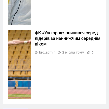
ФК «Ужгород» опинився серед
лідерів за найнижчим середнім
віком
bro_admin
2 місяці тому
0