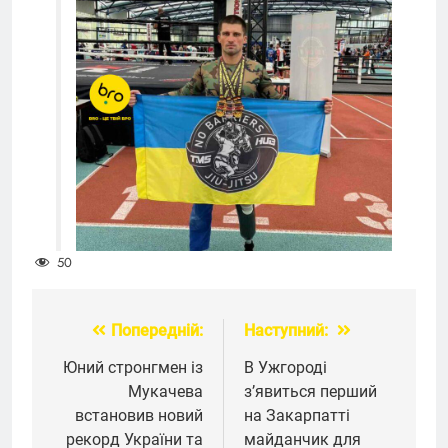
50
Попередній:
Наступний:
Навігація
записів
Юний стронгмен із
В Ужгороді
Мукачева
з’явиться перший
встановив новий
на Закарпатті
рекорд України та
майданчик для