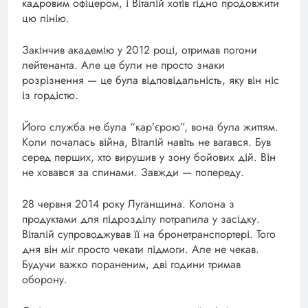
кадровим офіцером, і Віталій хотів гідно продовжити
цю лінію.
Закінчив академію у 2012 році, отримав погони
лейтенанта. Але це були не просто знаки
розрізнення — це була відповідальність, яку він ніс
із гордістю.
Його служба не була “кар’єрою”, вона була життям.
Коли почалась війна, Віталій навіть не вагався. Був
серед перших, хто вирушив у зону бойових дій. Він
не ховався за спинами. Завжди — попереду.
28 червня 2014 року Луганщина. Колона з
продуктами для підрозділу потрапила у засідку.
Віталій супроводжував її на бронетранспортері. Того
дня він міг просто чекати підмоги. Але не чекав.
Будучи важко пораненим, дві години тримав
оборону.