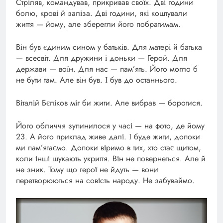
Стріляв, командував, прикривав своїх. Дві години
болю, крові й заліза. Дві години, які коштували
життя — йому, але зберегли його побратимам.
Він був єдиним сином у батьків. Для матері й батька
— всесвіт. Для дружини і доньки — Герой. Для
держави — воїн. Для нас — пам’ять. Його могло б
не бути там. Але він був. І був до останнього.
Віталій Бєліков міг би жити. Але вибрав — боротися.
Його обличчя зупинилося у часі — на фото, де йому
23. А його приклад живе далі. І буде жити, допоки
ми пам’ятаємо. Допоки віримо в тих, хто стає щитом,
коли інші шукають укриття. Він не повернеться. Але й
не зник. Тому що герої не йдуть — вони
перетворюються на совість народу. Не забуваймо.