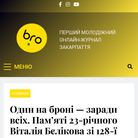
Skip
to
content
Bro.org.ua | BRO – ЦЕ
ПЕРШИЙ МОЛОДІЖНИЙ
ОНЛАЙН-ЖУРНАЛ
ТВІЙ БРО
ЗАКАРПАТТЯ
МЕНЮ
НОВИНИ
Один на броні — заради
всіх. Пам’яті 23-річного
Віталія Бєлікова зі 128-ї