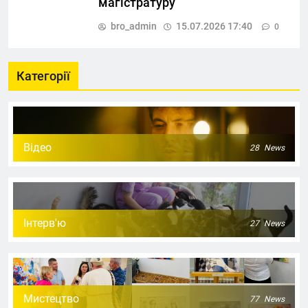
магістратуру
bro_admin
15.07.2026 17:40
0
Категорії
Відео
28
News
Інтерв'ю
27
News
Мистецтво
77
News