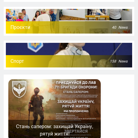
Проєкти
40
News
Спорт
158
News
Стань сапером: захищай Україну,
рятуй життя!