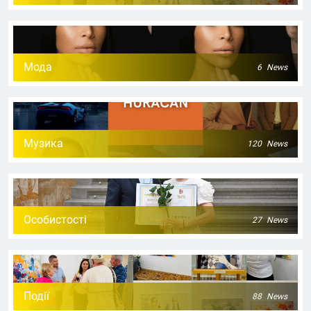
Мода
6
News
Музика
120
News
Особистості
27
News
Події
88
News