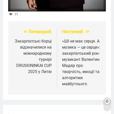
71
Попередній:
Наступний:
Навігація
записів
Закарпатські борці
«ШІ не має серця. А
відзначилися на
музика — це серце»:
міжнародному
закарпатський рок-
турнірі
музикант Валентин
DRUSKININKAI CUP
Мадяр про
2025 у Литві
творчість, емоції та
алгоритми
майбутнього