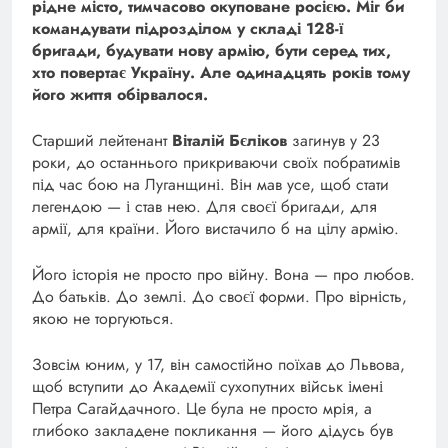
рідне місто, тимчасово окуповане росією. Міг би
командувати підрозділом у складі 128-ї
бригади, будувати нову армію, бути серед тих,
хто повертає Україну. Але одинадцять років тому
його життя обірвалося.
Старший лейтенант
Віталій Бєліков
загинув у 23
роки, до останнього прикриваючи своїх побратимів
під час бою на Луганщині. Він мав усе, щоб стати
легендою — і став нею. Для своєї бригади, для
армії, для країни. Його вистачило б на цілу армію.
Його історія не просто про війну. Вона — про любов.
До батьків. До землі. До своєї форми. Про вірність,
якою не торгуються.
Зовсім юним, у 17, він самостійно поїхав до Львова,
щоб вступити до Академії сухопутних військ імені
Петра Сагайдачного. Це була не просто мрія, а
глибоко закладене покликання — його дідусь був