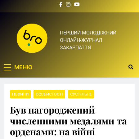
Skip
to
content
Bro.org.ua | BRO – ЦЕ
ПЕРШИЙ МОЛОДІЖНИЙ
ОНЛАЙН-ЖУРНАЛ
ТВІЙ БРО
ЗАКАРПАТТЯ
МЕНЮ
НОВИНИ
ОСОБИСТОСТІ
СУСПІЛЬНЕ
Був нагороджений
численними медалями та
орденами: на війні