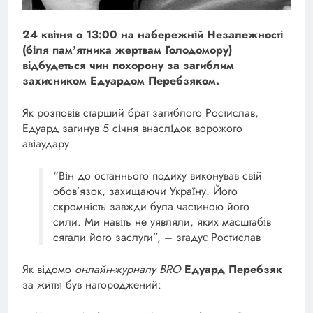
24 квітня о 13:00 на набережній Незалежності
(біля памʼятника жертвам Голодомору)
відбудеться чин похорону за загиблим
захисником Едуардом Перебзяком.
Як розповів старший брат загиблого Ростислав,
Едуард загинув 5 січня внаслідок ворожого
авіаудару.
“Він до останнього подиху виконував свій
обов’язок, захищаючи Україну. Його
скромність завжди була частиною його
сили. Ми навіть не уявляли, яких масштабів
сягали його заслуги”, – згадує Ростислав
Як відомо
онлайн-журналу BRO
Едуард Перебзяк
за життя був нагороджений: