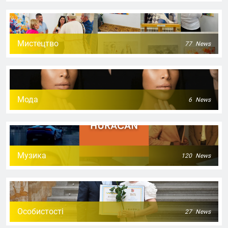
Мистецтво
77
News
Мода
6
News
Музика
120
News
Особистості
27
News