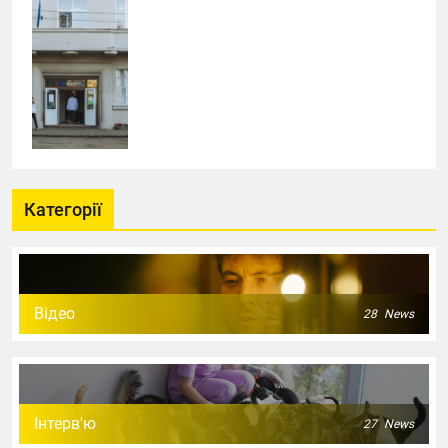
Категорії
Відео
28
News
Інтерв'ю
27
News