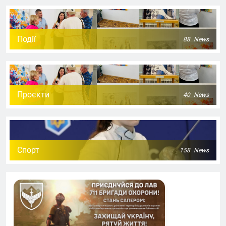
Події
88
News
Проєкти
40
News
Спорт
158
News