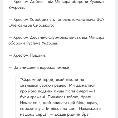
— Хрестом Доблесті від Міністра оборони Рустема
Умєрова;
— Хрестом Хоробрих від головнокомандувача ЗСУ
Олександра Сирського;
— Хрестом Десантно-штурмових військ від Міністра
оборони Рустема Умєрова;
— Хрестом Пошани;
— За знищення ворожої техніки;
“Скромний герой, який ніколи не
хизувався своєю працею. Ми дізналися
про його подвиги лише після смерті — і
були вражені. Пишаюся тобою, брате.
Немає слів, щоб описати цей біль, втрату,
порожнечу… Ти пішов на щиті. Назавжди в
нашому серці”, – додав рідний брат