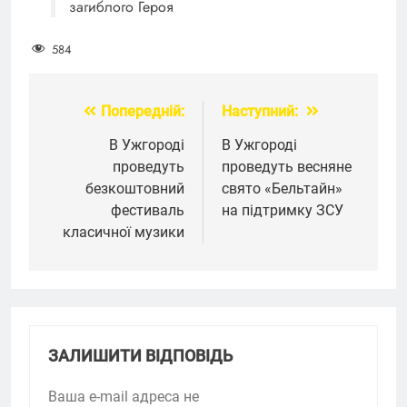
загиблого Героя
584
Попередній:
Наступний:
Навігація
записів
В Ужгороді
В Ужгороді
проведуть
проведуть весняне
безкоштовний
свято «Бельтайн»
фестиваль
на підтримку ЗСУ
класичної музики
ЗАЛИШИТИ ВІДПОВІДЬ
Ваша e-mail адреса не