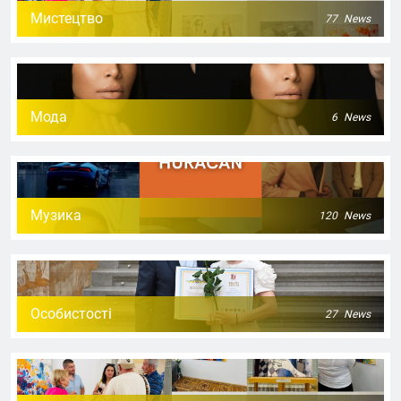
Мистецтво
77
News
Мода
6
News
Музика
120
News
Особистості
27
News