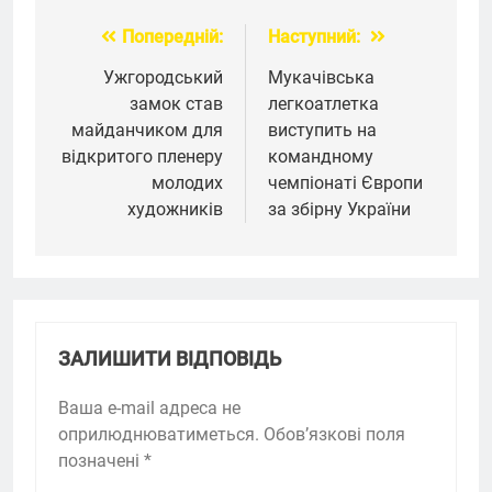
Попередній:
Наступний:
Навігація
записів
Ужгородський
Мукачівська
замок став
легкоатлетка
майданчиком для
виступить на
відкритого пленеру
командному
молодих
чемпіонаті Європи
художників
за збірну України
ЗАЛИШИТИ ВІДПОВІДЬ
Ваша e-mail адреса не
оприлюднюватиметься.
Обов’язкові поля
позначені
*