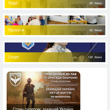
Події
88
News
Проєкти
40
News
Спорт
158
News
Стань сапером: захищай Україну,