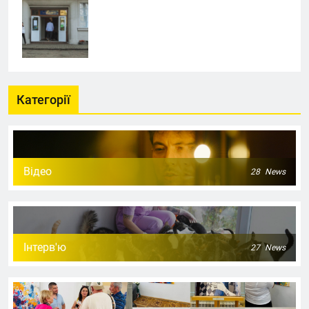
Категорії
Відео
28
News
Інтерв'ю
27
News