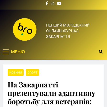
Skip
to
content
Bro.org.ua | BRO – ЦЕ
ПЕРШИЙ МОЛОДІЖНИЙ
ОНЛАЙН-ЖУРНАЛ
ТВІЙ БРО
ЗАКАРПАТТЯ
МЕНЮ
НОВИНИ
СПОРТ
На Закарпатті
презентували адаптивну
боротьбу для ветеранів: