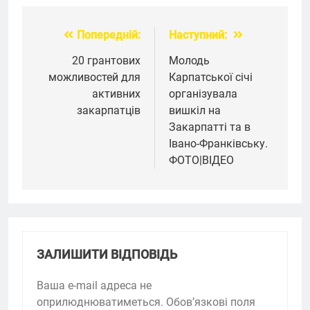
Попередній:
Наступний:
Навігація
записів
20 грантових
Молодь
можливостей для
Карпатської січі
активних
організувала
закарпатців
вишкіл на
Закарпатті та в
Івано-Франківську.
ФОТО|ВІДЕО
ЗАЛИШИТИ ВІДПОВІДЬ
Ваша e-mail адреса не
оприлюднюватиметься.
Обов’язкові поля