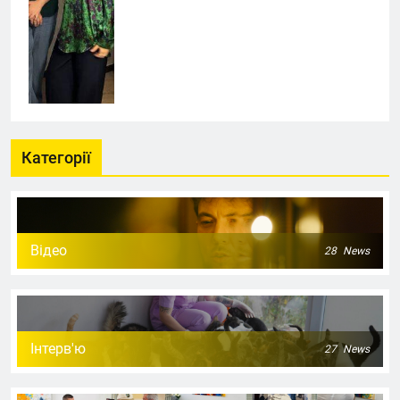
Категорії
Відео
28
News
Інтерв'ю
27
News