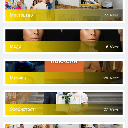
Мистецтво
77
News
Мода
6
News
Музика
120
News
Особистості
27
News