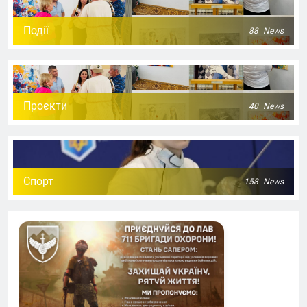
Події
88
News
Проєкти
40
News
Спорт
158
News