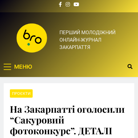
Skip
to
content
Bro.org.ua | BRO – ЦЕ
ПЕРШИЙ МОЛОДІЖНИЙ
ОНЛАЙН-ЖУРНАЛ
ТВІЙ БРО
ЗАКАРПАТТЯ
МЕНЮ
ПРОЄКТИ
На Закарпатті оголосили
“Сакуровий
фотоконкурс”. ДЕТАЛІ