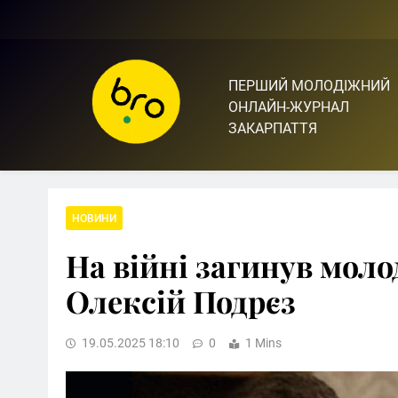
Skip
to
content
ПЕРШИЙ МОЛОДІЖНИЙ
Bro.org.ua | BRO – ЦЕ 
ОНЛАЙН-ЖУРНАЛ
ЗАКАРПАТТЯ
НОВИНИ
На війні загинув мол
Олексій Подрєз
19.05.2025 18:10
0
1 Mins