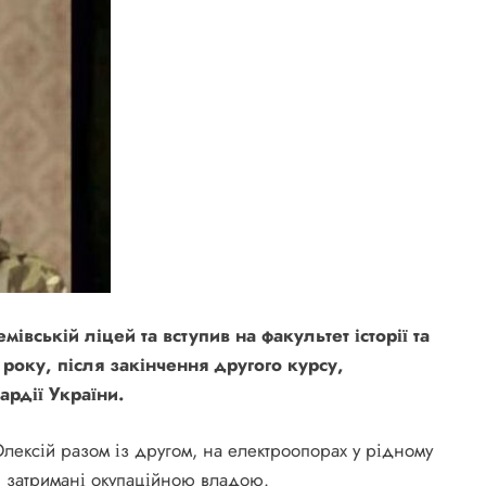
івській ліцей та вступив на факультет історії та
оку, після закінчення другого курсу,
рдії України.
 Олексій разом із другом, на електроопорах у рідному
и затримані окупаційною владою.