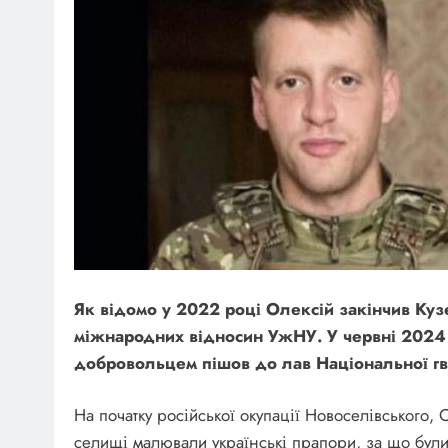
Як відомо у 2022 році Олексій закінчив Кузем
міжнародних відносин УжНУ. У червні 2024 р
добровольцем пішов до лав Національної гва
На початку російської окупації Новоселівського,
селищі малювали українські прапори, за що бул