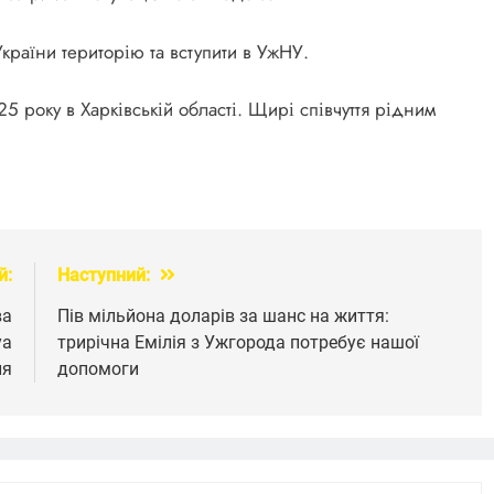
країни територію та вступити в УжНУ.
25 року в Харківській області. Щирі співчуття рідним
й:
Наступний:
ва
Пів мільйона доларів за шанс на життя:
уа
трирічна Емілія з Ужгорода потребує нашої
ля
допомоги