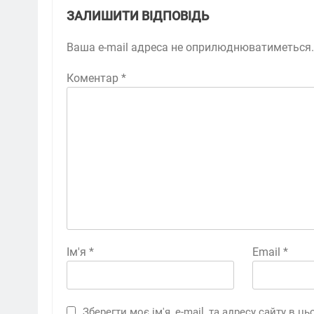
ЗАЛИШИТИ ВІДПОВІДЬ
Ваша e-mail адреса не оприлюднюватиметься.
Коментар
*
Ім'я
*
Email
*
Зберегти моє ім'я, e-mail, та адресу сайту в 