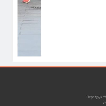
Передрук та
у