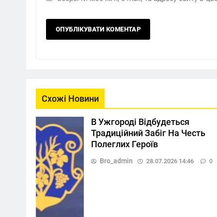
Схожі Новини
В Ужгороді Відбудеться
Традиційний Забіг На Честь
Полеглих Героїв
Bro_admin
28.07.2026 14:46
0