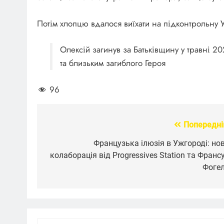
Потім хлопцю вдалося виїхати на підконтрольну У
Олексій загинув за Батьківщину у травні 20
та близьким загиблого Героя
96
Попередні
Навігація
записів
Французька ілюзія в Ужгороді: но
колаборація від Progressives Station та Франс
Фоге