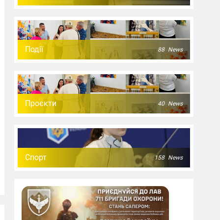
Події
88
News
Проєкти
40
News
Спорт
158
News