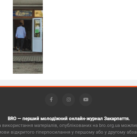
BRO — перший молодіжний онлайн-журнал Закарпаття.
 використання матеріалів, опублікованих на bro.org.ua можли
мови відкритого гіперпосилання у першому або у другому абзац