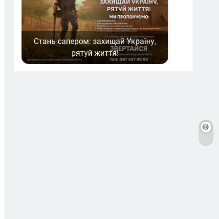
Стань сапером: захищай Україну,
рятуй життя!