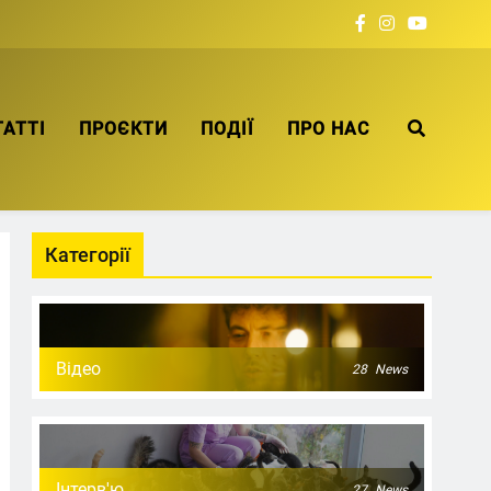
ТАТТІ
ПРОЄКТИ
ПОДІЇ
ПРО НАС
Категорії
Відео
28
News
Інтерв'ю
27
News