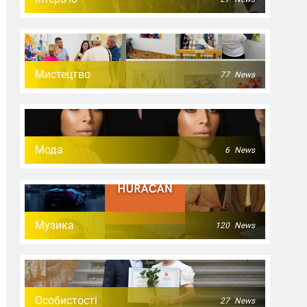
Мистецтво
77
News
Мода
6
News
Музика
120
News
Особистості
27
News