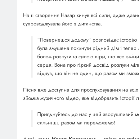
На її створення Назар кинув всі сили, адже давн
супроводжувала його з дитинства.
“Повернешся додому” розповідає історію чо
була змушена покинути рідний дім і тепер
болем розлуки та силою віри, що все зміни
серця. Вона про гіркий досвід розлуки мільй
відчув, що він не один, що разом ми змож
Пісня вже доступна для прослуховування на всіх 
зйомка музичного відео, яке відобразить історії
Приєднуйтесь до нас у цей зворушливий мом
сильніші, разом ми переможемо!
Довідково:
Назар Кравченко
— співак-початківе