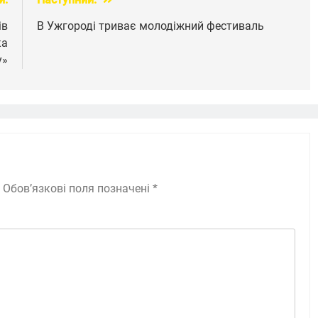
ів
В Ужгороді триває молодіжний фестиваль
ка
у»
Обов’язкові поля позначені
*