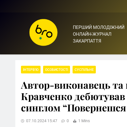
Skip
to
content
ПЕРШИЙ МОЛОДІЖНИЙ
Bro.org.ua | BRO – ЦЕ 
ОНЛАЙН-ЖУРНАЛ
ЗАКАРПАТТЯ
ІНТЕРВ'Ю
ОСОБИСТОСТІ
СУСПІЛЬНЕ
Автор-виконавець та 
Кравченко дебютував 
синглом “Повернешся
07.10.2024 15:47
0
1 Mins