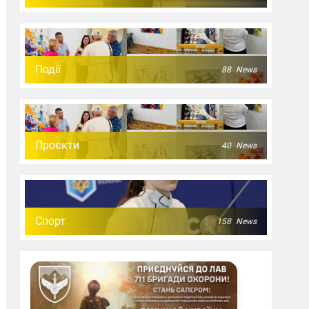
Події
88
News
Проєкти
40
News
Спорт
158
News