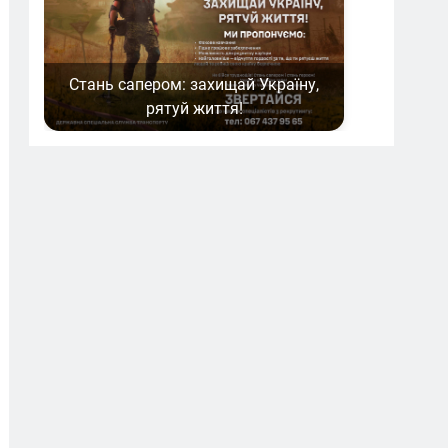
Стань сапером: захищай Україну,
рятуй життя!