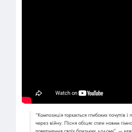
“Композиція торкається глибоких почуттів і
через війну. Пісня обіцяє стати новим гімно
повернення своїх близьких додому”, — каж