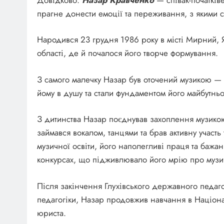
прагне донести емоції та переживання, з якими сь
Народився 23 грудня 1986 року в місті Мирний, Я
області, де й почалося його творче формування.
З самого малечку Назар був оточений музикою — п
йому в душу та стали фундаментом його майбутньо
З дитинства Назар поєднував захоплення музикою
займався вокалом, танцями та брав активну участь
музичної освіти, його наполегливі праця та бажа
конкурсах, що підживлювало його мрію про музич
Після закінчення Глухівського державного педагог
педагогіки, Назар продовжив навчання в Націона
юриста.