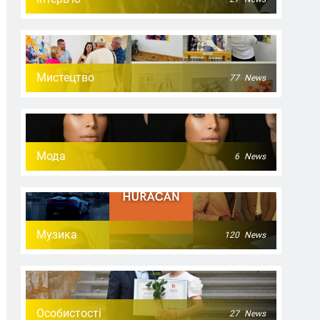
Мистецтво
77
News
Мода
6
News
Музика
120
News
Особистості
27
News