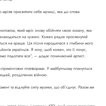
о мріяв присвятити себе музиці, яка до слова
ловіка, який мріє знову обійняти свою кохану, яка
 знаходиться на чужині. Кожен рядок просякнутий
ться на краще. Ця пісня народилася з глибини мого
онів українців. Я хочу, щоб кожен, хто її почує,
емо подолати все”, — додає починаючий артист.
стримінгових платформах. У майбутньому планується
 людей, розділених війною.
ент та відчуйте силу музики, що об’єднує. Разом ми
ць, автор пісень і ветеран АТО, який своєю творчістю