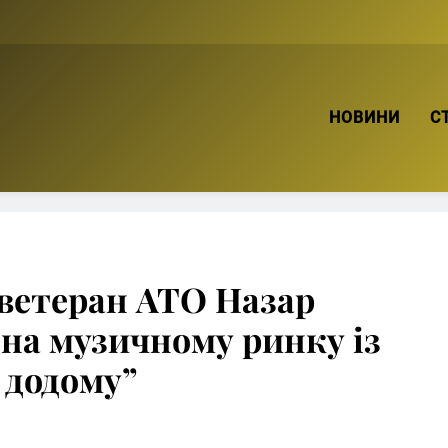
ТВІЙ БРО
НОВИНИ
С
ветеран АТО Назар
на музичному ринку із
 додому”