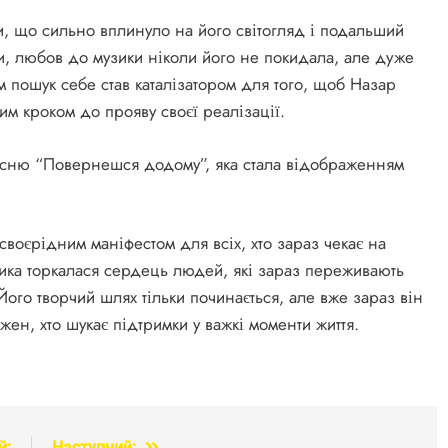
ни, що сильно вплинуло на його світогляд і подальший
, любов до музики ніколи його не покидала, але дуже
м пошук себе став каталізатором для того, щоб Назар
м кроком до прояву своєї реалізації.
існю “Повернешся додому”, яка стала відображенням
своєрідним маніфестом для всіх, хто зараз чекає на
ика торкалася сердець людей, які зараз переживають
 Його творчий шлях тільки починається, але вже зараз він
жен, хто шукає підтримки у важкі моменти життя.
й:
Наступний: