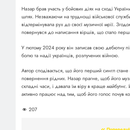
Назар брав участь у бойових діях на сході Украї
шлях. Незважаючи на труднощі військової служби
відтермінувала рух до своєї музичної мрії. Згодо
повернувся до написання віршів, що стало перши
У лютому 2024 року він записав свою дебютну п
болю та надії українців, розлучених війною.
Автор сподівається, що його перший сингл стане 
повернення рідних. Назар прагне, щоб його муз
складні часи, і давала їм віру в краще майбутнє.
активно працює над тим, щоб його голос почув ко
207
Попередні