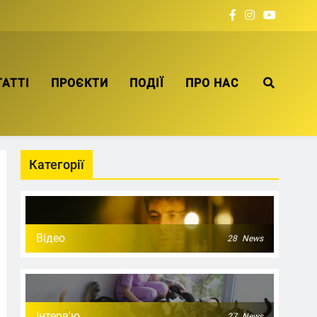
ТАТТІ
ПРОЄКТИ
ПОДІЇ
ПРО НАС
Категорії
Відео
28
News
Інтерв'ю
27
News