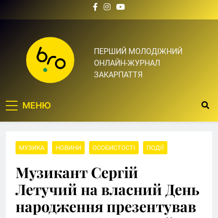
Skip
to
content
Bro.org.ua | BRO – ЦЕ
ПЕРШИЙ МОЛОДІЖНИЙ
ОНЛАЙН-ЖУРНАЛ
ТВІЙ БРО
ЗАКАРПАТТЯ
МЕНЮ
МУЗИКА
НОВИНИ
ОСОБИСТОСТІ
ПОДІЇ
Музикант Сергій
Летучий на власний День
народження презентував