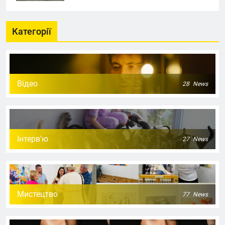
Категорії
Відео
28
News
Інтерв'ю
27
News
Мистецтво
77
News