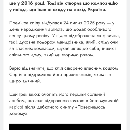
ще у 2016 році. Тоді він створив цю композицію
у поїзді, що їхав зі сходу на захід України.
Прем’єра кліпу відбулася 24 липня 2025 року — у
день народження артиста, що додає особливого
сенсу цьому релізу. У відео відображена як фізична,
так і духовна подорож мандрівника, який, слідуючи
за власним компасом, шукає шлях до себе, інших і
спільного дому, який ми творимо разом.
Варто відзначити, що кліп створено власним коштом
Сергія з підтримкою його прихильників, яким він
щиро вдячний.
Цей трек також очолить його перший сольний
альбом, що став відправною точкою в його музичній
кар’єрі після дебютного синглу «Повернемось
додому».