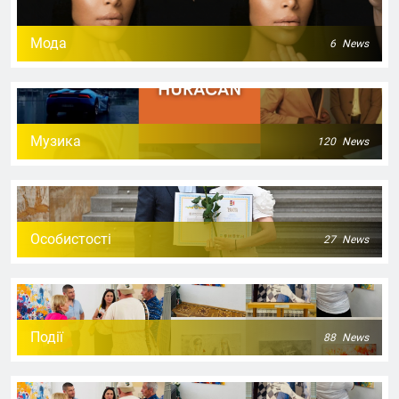
Мода
6
News
Музика
120
News
Особистості
27
News
Події
88
News