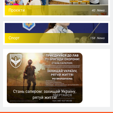
Проєкти
40
News
Спорт
158
News
Стань сапером: захищай Україну,
рятуй життя!