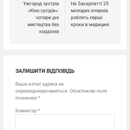
записів
Ужгород зустрів
На Закарпатті 25
«Кіно сусідів»:
молодих інтернів
чотири дні
роблять перші
мистецтва без
кроки в медицині
кордонів
ЗАЛИШИТИ ВІДПОВІДЬ
Ваша e-mail адреса не
оприлюднюватиметься.
Обов’язкові поля
позначені
*
Коментар
*