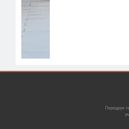
Передрук та
у