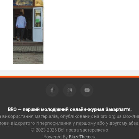
BRO — перший молодіжний онлайн-журнал Закарпаття.
 використання матеріалів, опублікованих на bro.org.ua можли
мови відкритого гіперпосилання у першому або у другому абзац
© 2023-2026 Всі права застережено
Powered By
.
BlazeThemes