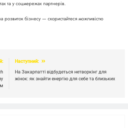
тах та у соцмережах партнерів.
а розвиток бізнесу — скористайтеся можливістю
й:
Наступний:
ch
На Закарпатті відбудеться нетворкінг для
ну
жінок: як знайти енергію для себе та близьких
ем