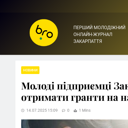
Skip
to
content
ПЕРШИЙ МОЛОДІЖНИЙ
Bro.org.ua | BRO – ЦЕ 
ОНЛАЙН-ЖУРНАЛ
ЗАКАРПАТТЯ
НОВИНИ
Молоді підприємці З
отримати гранти на 
14.07.2025 15:09
0
1 Mins