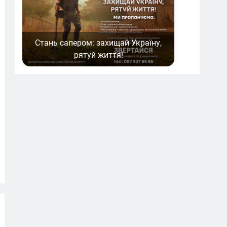
Стань сапером: захищай Україну,
рятуй життя!