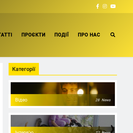
ТАТТІ
ПРОЄКТИ
ПОДІЇ
ПРО НАС
Категорії
Відео
28
News
Інтерв'ю
27
News