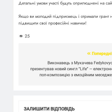
Детальні умови участі будуть оприлюднені на сай
Якщо ви молодий підприємець і отримали грант н
підвищити свої професійні навички!
25
Попередні
Навігація
записів
Виконавець з Мукачева Fedykovy
презентував новий сингл “Life” — електрон
поп-композицію з емоційним меседж
ЗАЛИШИТИ ВІДПОВІДЬ