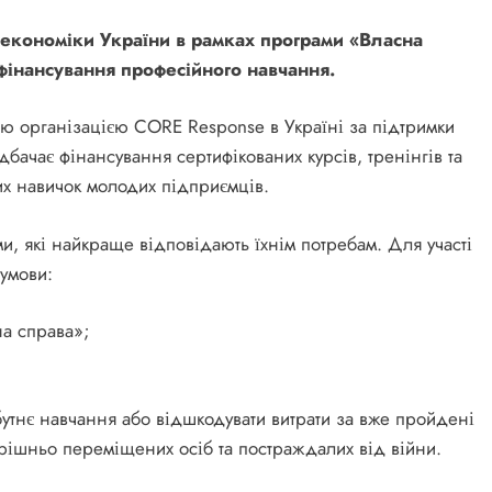
а економіки України в рамках програми «Власна
 фінансування професійного навчання.
ю організацією CORE Response в Україні за підтримки
бачає фінансування сертифікованих курсів, тренінгів та
х навичок молодих підприємців.
и, які найкраще відповідають їхнім потребам. Для участі
 умови:
на справа»;
бутнє навчання або відшкодувати витрати за вже пройдені
трішньо переміщених осіб та постраждалих від війни.