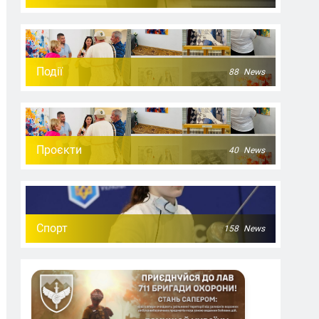
Події
88
News
Проєкти
40
News
Спорт
158
News