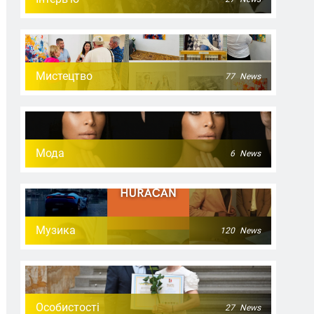
Мистецтво
77
News
Мода
6
News
Музика
120
News
Особистості
27
News