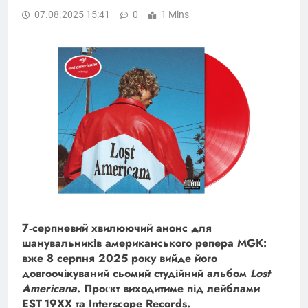
07.08.2025 15:41
0
1 Mins
7‑серпневий хвилюючий анонс для
шанувальників американського репера MGK:
вже 8 серпня 2025 року вийде його
довгоочікуваний сьомий студійний альбом
Lost
Americana
. Проєкт виходитиме під лейблами
EST 19XX та Interscope Records.