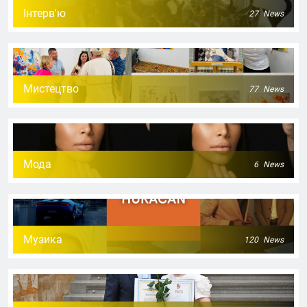
Інтерв'ю
27
News
Мистецтво
77
News
Мода
6
News
Музика
120
News