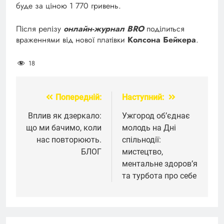
буде за ціною 1 770 гривень.
Після релізу
онлайн-журнал BRO
поділиться
враженнями від нової платівки
Колсона Бейкера
.
18
Попередній:
Наступний:
Навігація
записів
Вплив як дзеркало:
Ужгород об’єднає
що ми бачимо, коли
молодь на Дні
нас повторюють.
спільнодії:
БЛОГ
мистецтво,
ментальне здоров’я
та турбота про себе