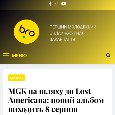
Skip
to
content
Bro.org.ua | BRO – ЦЕ
ПЕРШИЙ МОЛОДІЖНИЙ
ОНЛАЙН-ЖУРНАЛ
ТВІЙ БРО
ЗАКАРПАТТЯ
МЕНЮ
МУЗИКА
MGK на шляху до Lost
Americana: новий альбом
виходить 8 серпня