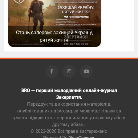
Стань сапером: захищай Україну,
рятуй життя!
BRO — перший молодіжний онлайн-журнал
Закарпаття.
Передрук та використання матеріалів,
опублікованих на bro.org.ua можливе тільки за
умови відкритого гіперпосилання у першому або у
другому абзаці.
© 2023-2026 Всі права застережено
Powered By
.