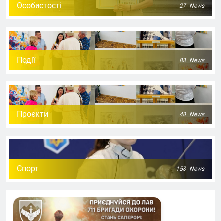
Особистості
27
News
Події
88
News
Проєкти
40
News
Спорт
158
News