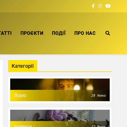
ТАТТІ
ПРОЄКТИ
ПОДІЇ
ПРО НАС
Категорії
Відео
28
News
Інтерв'ю
27
News