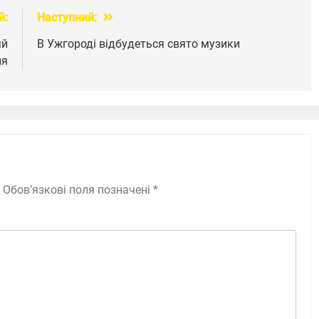
й:
Наступний:
яй
В Ужгороді відбудеться свято музики
ня
Обов’язкові поля позначені
*