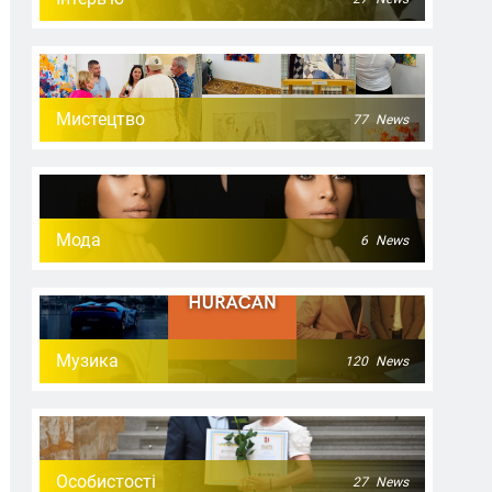
Мистецтво
77
News
Мода
6
News
Музика
120
News
Особистості
27
News