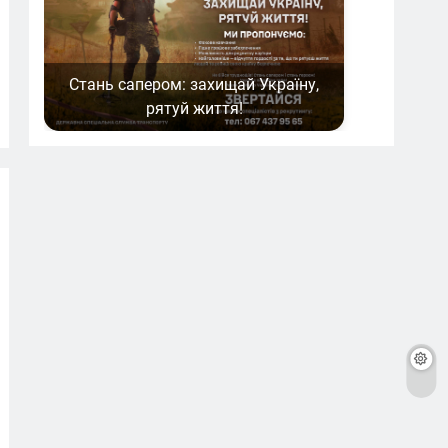
Стань сапером: захищай Україну,
рятуй життя!