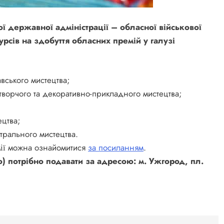
ї державної адміністрації – обласної військової
рсів на здобуття обласних премій у галузі
авського мистецтва;
отворчого та декоративно-прикладного мистецтва;
ецтва;
атрального мистецтва.
мії можна ознайомитися
за посиланням
.
 потрібно подавати за адресою: м. Ужгород, пл.