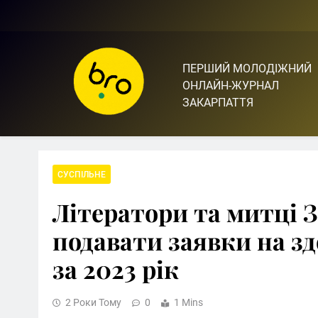
Skip
to
content
ПЕРШИЙ МОЛОДІЖНИЙ
Bro.org.ua | BRO – ЦЕ 
ОНЛАЙН-ЖУРНАЛ
ЗАКАРПАТТЯ
СУСПІЛЬНЕ
Літератори та митці 
подавати заявки на з
за 2023 рік
2 Роки Тому
0
1 Mins