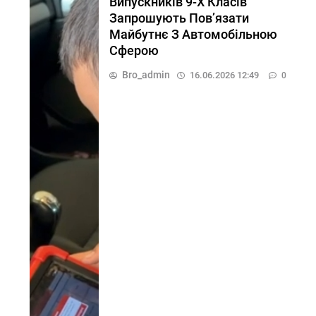
Випускників 9-Х Класів
Запрошують Пов’язати
Майбутнє З Автомобільною
Сферою
Bro_admin
16.06.2026 12:49
0