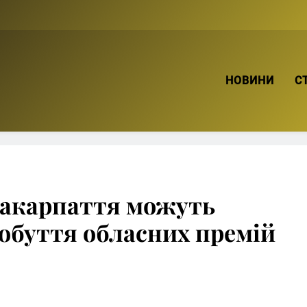
ТВІЙ БРО
НОВИНИ
С
Закарпаття можуть
добуття обласних премій