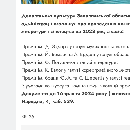
Департамент культури Закарпатської обласно
адміністрації оголошує про проведення конку
літератури і мистецтва за 2023 рік, а саме:
Премії ім. Д. Задора у галузі музичного та викон
Премії ім. Й. Бокшая та А. Ерделі у галузі образ
Премії ім. Ф. Потушняка у галузі літератури;
Премії ім. К. Балог у галузі хореографічного мист
Премії ім. братів Ю.-А. та Є. Шерегіїв у галузі те
З умовами конкурсу та номінаціями в кожній пре
Документи до 16 травня 2024 року (включно)
Народна, 4, каб. 539.
36