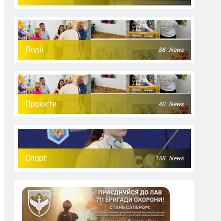
Події
88
News
Проєкти
40
News
Спорт
158
News