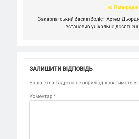
Попередні
Навігація
записів
Закарпатський баскетболіст Артем Дьорд
встановив унікальне досягнен
ЗАЛИШИТИ ВІДПОВІДЬ
Ваша e-mail адреса не оприлюднюватиметься.
Коментар
*