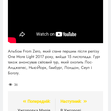
Альбом From Zero, який стане першим після релізу
One More Light 2017 року, вийде 15 листопада. Гурт
також анонсував світовий тур, який охопить Лос-
Анджелес, Нью-Йорк, Гамбург, Лондон, Сеул і
Боготу.
36
Попередній:
Наступний:
Навігація
Ужгородка Марія
В Ужгороді