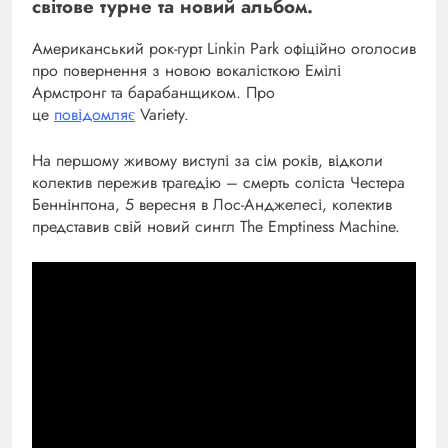
світове турне та новий альбом.
Американський рок-гурт Linkin Park офіційно оголосив
про повернення з новою вокалісткою Емілі
Армстронг та барабанщиком. Про
це
повідомляє
Variety.
На першому живому виступі за сім років, відколи
колектив пережив трагедію – смерть соліста Честера
Беннінгтона, 5 вересня в Лос-Анджелесі, колектив
представив свій новий сингл The Emptiness Machine.