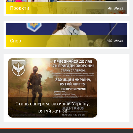
Проєкти
40
News
Спорт
158
News
Стань сапером: захищай Україну,
рятуй життя!