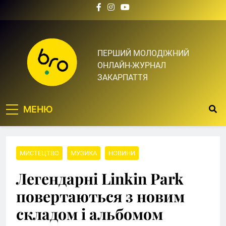
Skip
to
content
Bro.org.ua | BRO – ЦЕ
ПЕРШИЙ МОЛОДІЖНИЙ
ОНЛАЙН-ЖУРНАЛ
ТВІЙ БРО
ЗАКАРПАТТЯ
МЕНЮ
МИСТЕЦТВО
МУЗИКА
НОВИНИ
Легендарні Linkin Park
повертаються з новим
складом і альбомом