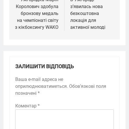
записів
Королович здобула
з’явилась нова
бронзову медаль
безкоштовна
на чемпіонаті світу
локація для
з кікбоксингу WAKO
активної молоді
ЗАЛИШИТИ ВІДПОВІДЬ
Ваша e-mail адреса не
оприлюднюватиметься.
Обов’язкові поля
позначені
*
Коментар
*