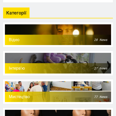
Категорії
Відео
28
News
Інтерв'ю
27
News
Мистецтво
77
News