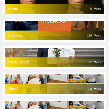
Мода
6
News
Музика
120
News
Особистості
27
News
Події
88
News