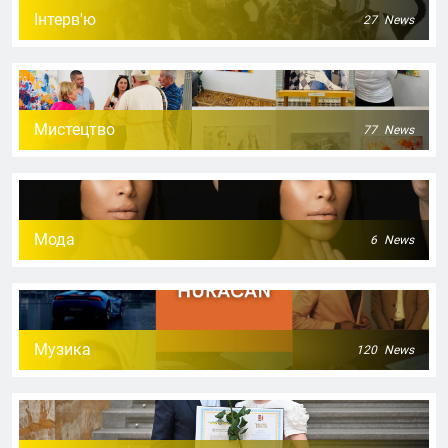
Інтерв'ю
27
News
Мистецтво
77
News
Мода
6
News
Музика
120
News