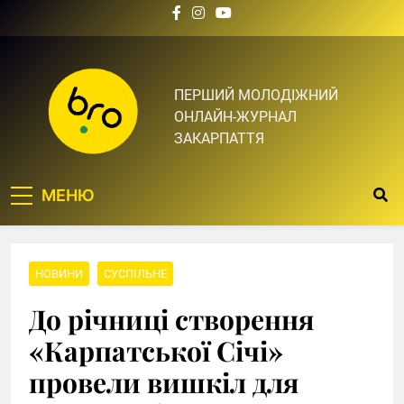
Skip
to
content
Bro.org.ua | BRO – ЦЕ
ПЕРШИЙ МОЛОДІЖНИЙ
ОНЛАЙН-ЖУРНАЛ
ТВІЙ БРО
ЗАКАРПАТТЯ
МЕНЮ
НОВИНИ
СУСПІЛЬНЕ
До річниці створення
«Карпатської Січі»
провели вишкіл для