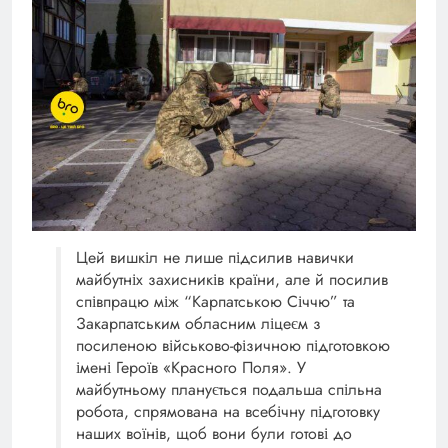
Цей вишкіл не лише підсилив навички
майбутніх захисників країни, але й посилив
співпрацю між “Карпатською Січчю” та
Закарпатським обласним ліцеєм з
посиленою військово-фізичною підготовкою
імені Героїв «Красного Поля». У
майбутньому планується подальша спільна
робота, спрямована на всебічну підготовку
наших воїнів, щоб вони були готові до