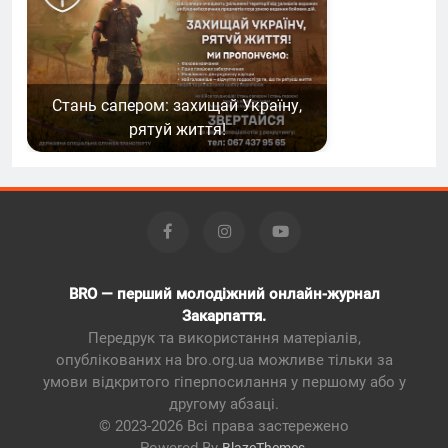
Стань сапером: захищай Україну,
рятуй життя!
BRO — перший молодіжний онлайн-журнал
Закарпаття.
Передрук та використання матеріалів,
опублікованих на bro.org.ua можливе тільки за
умови відкритого гіперпосилання у першому або у
другому абзаці.
© 2023-2026 Всі права застережено
Powered By
.