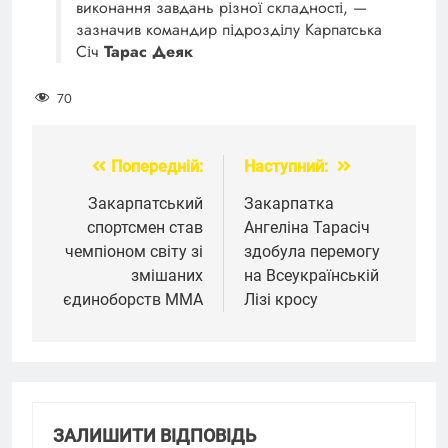
виконання завдань різної складності, —
зазначив командир підрозділу Карпатська
Січ
Тарас Деяк
70
Попередній:
Наступний:
Навігація
записів
Закарпатський
Закарпатка
спортсмен став
Ангеліна Тарасіч
чемпіоном світу зі
здобула перемогу
змішаних
на Всеукраїнській
єдиноборств ММА
Лізі кросу
ЗАЛИШИТИ ВІДПОВІДЬ