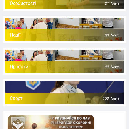
Особистості
27
News
Події
88
News
Проєкти
40
News
Спорт
158
News