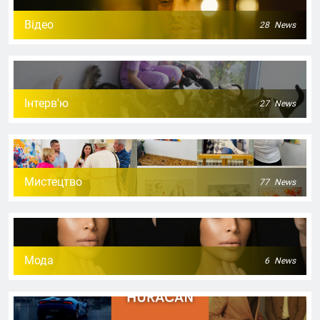
Відео
28
News
Інтерв'ю
27
News
Мистецтво
77
News
Мода
6
News