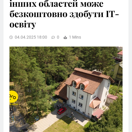
інших областей може
безкоштовно здобути ІТ-
освіту
04.04.2025 18:00
0
1 Mins