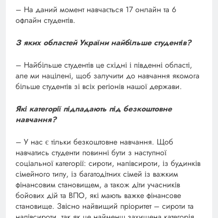
– На даний момент навчається 17 онлайн та 6
офлайн студентів.
З яких областей України найбільше студентів?
– Найбільше студентів це східні і південні області,
але ми націлені, щоб залучити до навчання якомога
більше студентів зі всіх регіонів нашої держави.
Які категорії підпадають під безкоштовне
навчання?
– У нас є тільки безкоштовне навчання. Щоб
навчатись студенти повинні бути з наступної
соціальної категорії: сироти, напівсироти, із будинків
сімейного типу, із багатодітних сімей із важким
фінансовим становищем, а також діти учасників
бойових дій та ВПО, які мають важке фінансове
становище. Звісно найвищий пріоритет – сироти та
напівсироти, так як це найменш захищена категорія