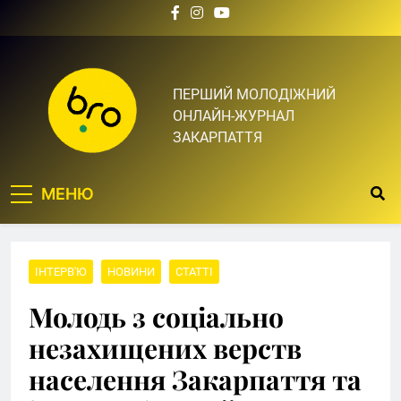
Skip
to
content
Bro.org.ua | BRO – ЦЕ
ПЕРШИЙ МОЛОДІЖНИЙ
ОНЛАЙН-ЖУРНАЛ
ТВІЙ БРО
ЗАКАРПАТТЯ
МЕНЮ
ІНТЕРВ'Ю
НОВИНИ
СТАТТІ
Молодь з соціально
незахищених верств
населення Закарпаття та