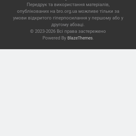
Передрук та використання матеріалів,
опублікованих на bro.org.ua можливе тільки за
умови відкритого гіперпосилання у першому або у
другому абзаці.
© 2023-2026 Всі права застережено
Powered By
.
BlazeThemes