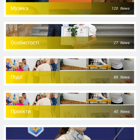
Музика
120
News
Особистості
27
News
Події
88
News
Проєкти
40
News