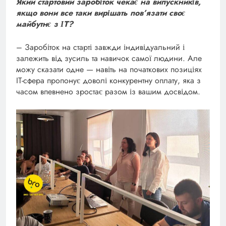
Який стартовий заробіток чекає на випускників,
якщо вони все таки вирішать пов’язати своє
майбутнє з ІТ?
– Заробіток на старті завжди індивідуальний і
залежить від зусиль та навичок самої людини. Але
можу сказати одне — навіть на початкових позиціях
IT-сфера пропонує доволі конкурентну оплату, яка з
часом впевнено зростає разом із вашим досвідом.