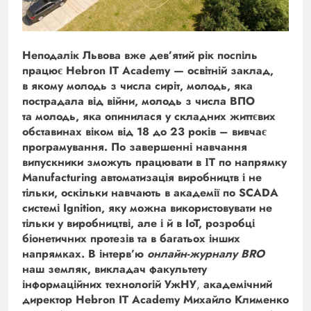
Неподалік Львова вже дев’ятий рік поспіль
працює Hebron IT Academy — освітній заклад,
в якому молодь з числа сиріт, молодь, яка
пострадала від війни, молодь з числа ВПО
та молодь, яка опинилася у складних життєвих
обставинах віком від 18 до 23 років – вивчає
програмування. По завершенні навчання
випускники зможуть працювати в ІТ по напрямку
Manufacturing автоматизація виробництв і не
тільки, оскільки навчають в академії по SCADA
системі Ignition, яку можна використовувати не
тільки у виробництві, але і й в IoT, розробці
біонетичних протезів та в багатьох інших
напрямках. В інтерв’ю
онлайн-журналу BRO
наш земляк, викладач факультету
інформаційних технологій УжНУ
,
академічний
директор Hebron IT Academy Михайло Клименко