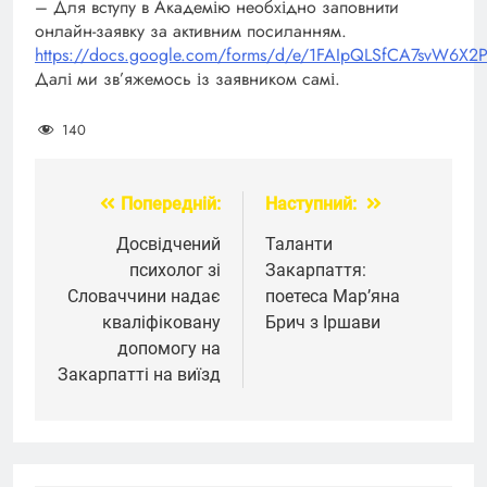
– Для вступу в Академію необхідно заповнити
онлайн-заявку за активним посиланням.
https://docs.google.com/forms/d/e/1FAIpQLSfCA7svW6X2P
Далі ми зв’яжемось із заявником самі.
140
Попередній:
Наступний:
Навігація
записів
Досвідчений
Таланти
психолог зі
Закарпаття:
Словаччини надає
поетеса Мар’яна
кваліфіковану
Брич з Іршави
допомогу на
Закарпатті на виїзд