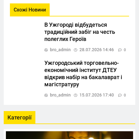
Схожі Новини
В Ужгороді відбудеться
традиційний забіг на честь
полеглих Героїв
bro_admin
28.07.2026 14:46
0
Ужгородський торговельно-
економічний інститут ДТЕУ
відкрив набір на бакалаврат і
магістратуру
bro_admin
15.07.2026 17:40
0
Категорії