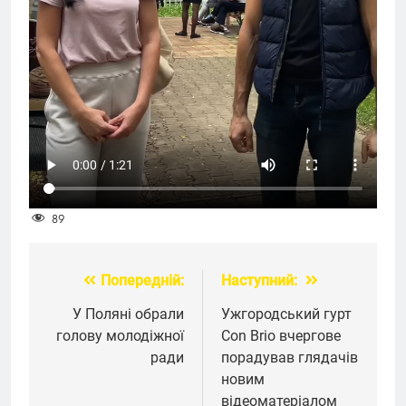
89
Попередній:
Наступний:
Навігація
записів
У Поляні обрали
Ужгородський гурт
голову молодіжної
Con Brio вчергове
ради
порадував глядачів
новим
відеоматеріалом