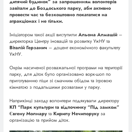
дитячий будинок” за запрошенням волонтерів
завітали до Боздоського парку, аби активно
провести час та безкоштовно покататися на
атракціонах і не тільки.
Ініціатором такої акції виступили
Альона Алмашій
–
директорка Центру іновацій та розвитку УжНУ та
Віталій Герзанич
– доцент економічного факультету
УжНУ.
Окрім насиченої розважальної програми на території
парку, для діток було організовано ворк-шоп по
приготуванню піци зі смачним обідом та ігровою
кімнатою з подальшими розвагами у парку.
Наприкінці заходу волонтери подякували директору
КП “Парк культури та відпочинку “Під замком”
Євгену Молнару
та
Кирилу Нечипоруку
за
організацію та прийом діток.