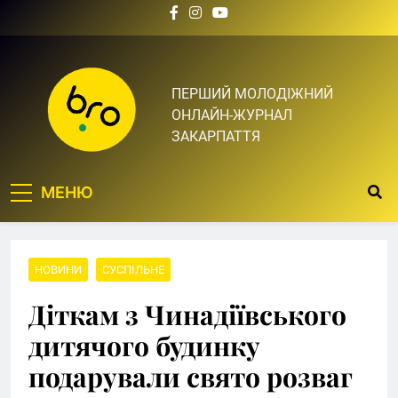
Skip
to
content
Bro.org.ua | BRO – ЦЕ
ПЕРШИЙ МОЛОДІЖНИЙ
ОНЛАЙН-ЖУРНАЛ
ТВІЙ БРО
ЗАКАРПАТТЯ
МЕНЮ
НОВИНИ
СУСПІЛЬНЕ
Діткам з Чинадіївського
дитячого будинку
подарували свято розваг