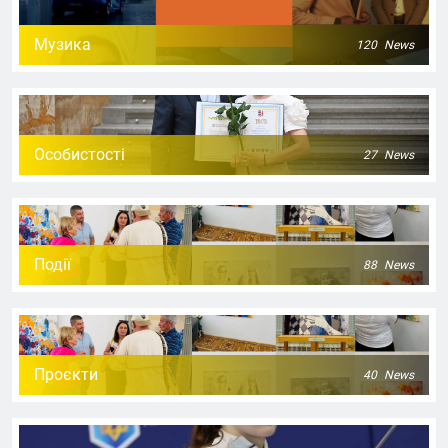
Музика
120
News
Особистості
27
News
Події
88
News
Проєкти
40
News