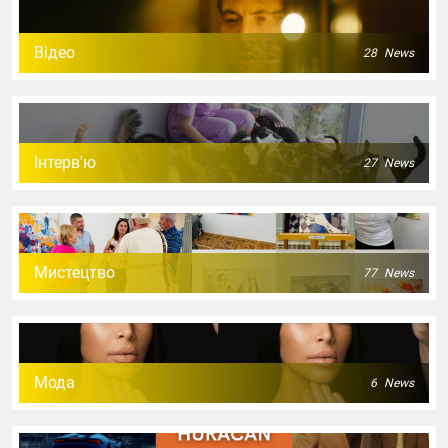
Відео
28
News
Інтерв'ю
27
News
Мистецтво
77
News
Мода
6
News