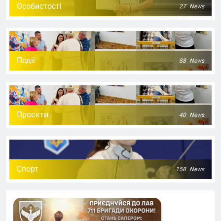
Особистості
27
News
Події
88
News
Проєкти
40
News
Спорт
158
News