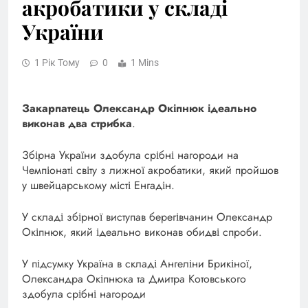
акробатики у складі
України
1 Рік Тому
0
1 Mins
Закарпатець Олександр Окіпнюк ідеально
виконав два стрибка
.
Збірна України здобула срібні нагороди на
Чемпіонаті світу з лижної акробатики, який пройшов
у швейцарському місті Енгадін.
У складі збірної виступав берегівчанин Олександр
Окіпнюк, який ідеально виконав обидві спроби.
У підсумку Україна в складі Ангеліни Брикіної,
Олександра Окіпнюка та Дмитра Котовського
здобула срібні нагороди