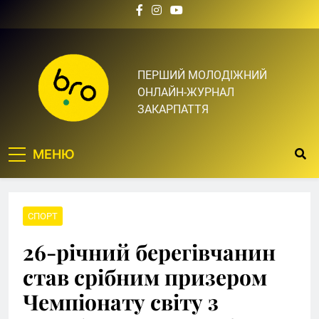
Skip
to
content
Bro.org.ua | BRO – ЦЕ
ПЕРШИЙ МОЛОДІЖНИЙ
ОНЛАЙН-ЖУРНАЛ
ТВІЙ БРО
ЗАКАРПАТТЯ
МЕНЮ
СПОРТ
26-річний берегівчанин
став срібним призером
Чемпіонату світу з