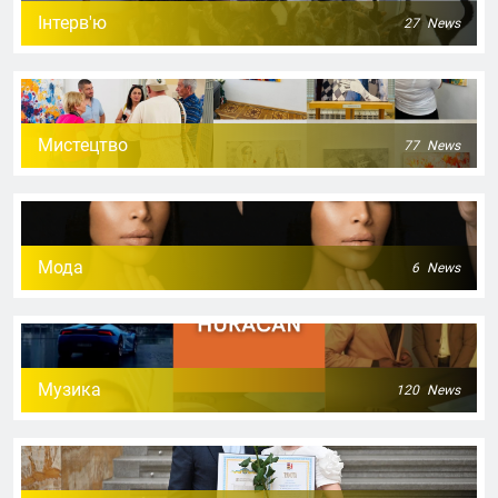
Інтерв'ю
27
News
Мистецтво
77
News
Мода
6
News
Музика
120
News