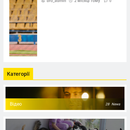
bro_admin
2 місяці тому
0
Категорії
Відео
28
News