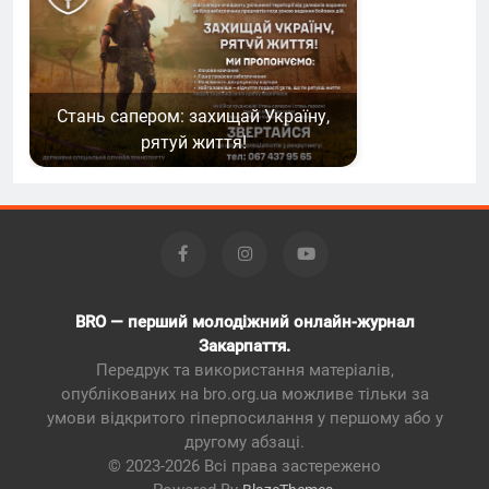
Стань сапером: захищай Україну,
рятуй життя!
BRO — перший молодіжний онлайн-журнал
Закарпаття.
Передрук та використання матеріалів,
опублікованих на bro.org.ua можливе тільки за
умови відкритого гіперпосилання у першому або у
другому абзаці.
© 2023-2026 Всі права застережено