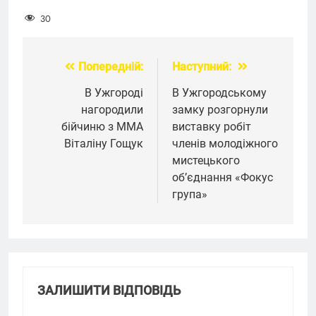
30
Попередній:
Наступний:
Навігація
записів
В Ужгороді
В Ужгородському
нагородили
замку розгорнули
бійчиню з ММА
виставку робіт
Віталіну Гощук
членів молодіжного
мистецького
об’єднання «Фокус
група»
ЗАЛИШИТИ ВІДПОВІДЬ