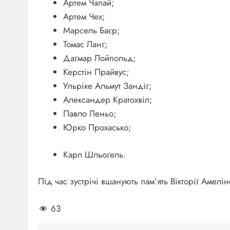
Артем Чапай;
Артем Чех;
Марсель Баєр;
Томас Ланґ;
Даґмар Лойпольд;
Керстін Прайвус;
Ульріке Альмут Зандіґ;
Александер Кратохвіл;
Павло Леньо;
Юрко Прохасько;
Карл Шльоґель.
Під час зустрічі вшанують пам’ять Вікторії Амелін
63