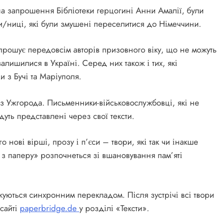
на запрошення Бібліотеки герцогині Анни Амалії, були
/ниці, які були змушені переселитися до Німеччини.
прошує передовсім авторів призовного віку, що не можуть
алишилися в Україні. Серед них також і тих, які
и з Бучі та Маріуполя.
 з Ужгорода. Письменники-військовослужбовці, які не
уть представлені через свої тексти.
нові вірші, прозу і п’єси – твори, які так чи інакше
ст з паперу» розпочнеться зі вшановування пам’яті
джуються синхронним перекладом. Після зустрічі всі твори
 сайті
paperbridge.de
у розділі «Тексти».