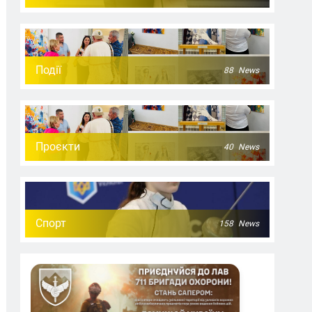
Події
88
News
Проєкти
40
News
Спорт
158
News