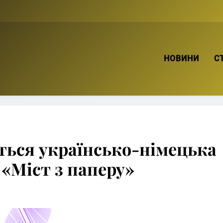
ТВІЙ БРО
НОВИНИ
С
еться українсько-німецька
 «Міст з паперу»