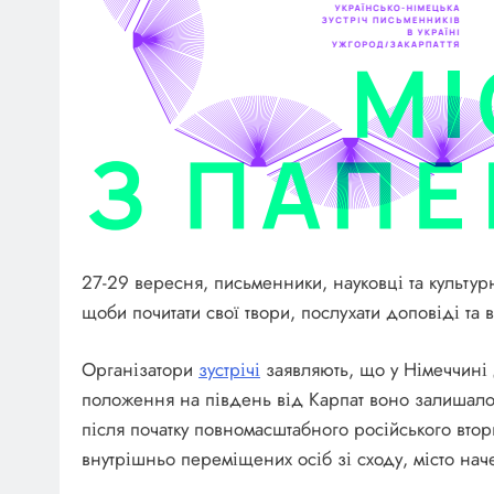
27-29 вересня, письменники, науковці та культурн
щоби почитати свої твори, послухати доповіді та вз
Організатори
зустріч
і
заявляють, що у Німеччині 
положення на південь від Карпат воно залишало
після початку повномасштабного російського втор
внутрішньо переміщених осіб зі сходу, місто нач