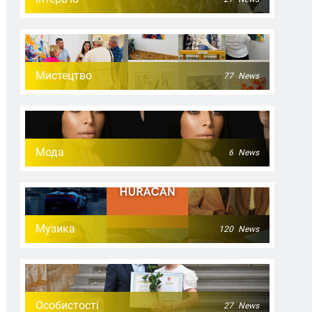
Мистецтво
77
News
Мода
6
News
Музика
120
News
Особистості
27
News