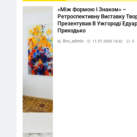
«Між Формою І Знаком» –
Ретроспективну Виставку Тво
Презентував В Ужгороді Едуа
Приходько
Bro_admin
11.07.2026 14:32
0