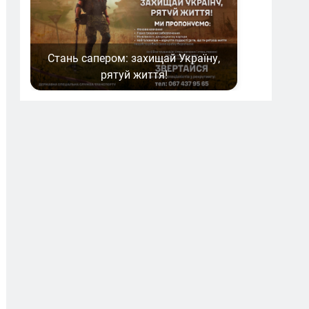
Стань сапером: захищай Україну,
рятуй життя!