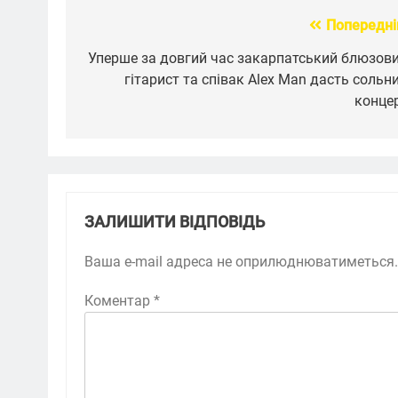
Попередні
Навігація
записів
Уперше за довгий час закарпатський блюзов
гітарист та співак Alex Man дасть сольн
конце
ЗАЛИШИТИ ВІДПОВІДЬ
Ваша e-mail адреса не оприлюднюватиметься.
Коментар
*