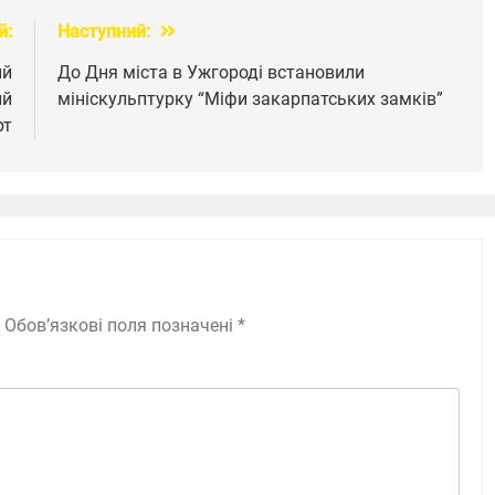
й:
Наступний:
ий
До Дня міста в Ужгороді встановили
ий
мініскульптурку “Міфи закарпатських замків”
рт
Обов’язкові поля позначені
*