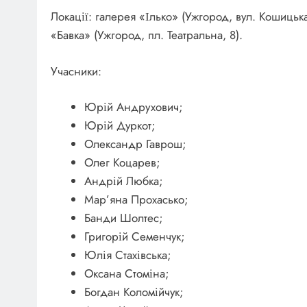
Локації: галерея «Ілько» (Ужгород, вул. Кошицьк
«Бавка» (Ужгород, пл. Театральна, 8).
Учасники:
Юрій Андрухович;
Юрій Дуркот;
Олександр Гаврош;
Олег Коцарев;
Андрій Любка;
Мар’яна Прохасько;
Банди Шолтес;
Григорій Семенчук;
Юлія Стахівська;
Оксана Стоміна;
Богдан Коломійчук;