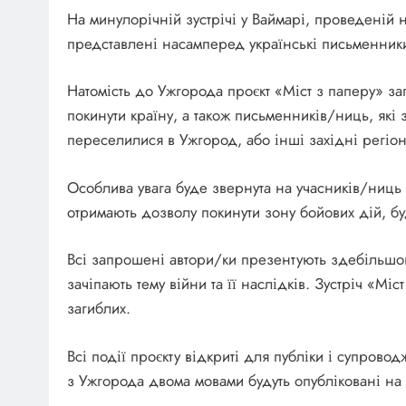
На минулорічній зустрічі у Ваймарі, проведеній 
представлені насамперед українські письменники
Натомість до Ужгорода проєкт «Міст з паперу» за
покинути країну, а також письменників/ниць, які з
переселилися в Ужгород, або інші західні регіон
Особлива увага буде звернута на учасників/ниць
отримають дозволу покинути зону бойових дій, буд
Всі запрошені автори/ки презентують здебільшого 
зачіпають тему війни та її наслідків. Зустріч «Мі
загиблих.
Всі події проєкту відкриті для публіки і супрово
з Ужгорода двома мовами будуть опубліковані на