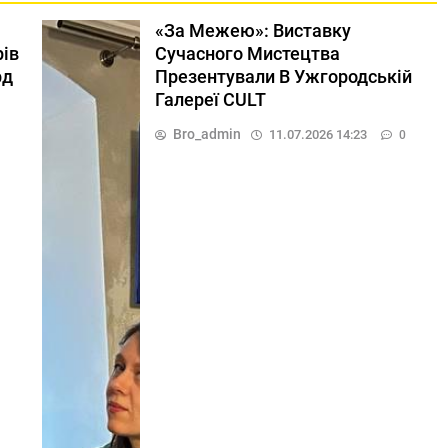
«За Межею»: Виставку
рів
Сучасного Мистецтва
рд
Презентували В Ужгородській
Галереї CULT
Bro_admin
11.07.2026 14:23
0